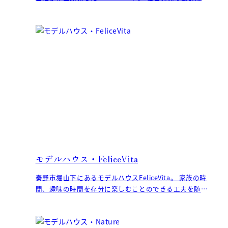
で、建材量の削減と設計の自由度確保を両立。
モデルハウス・FeliceVita
秦野市堀山下にあるモデルハウスFeliceVita。 家族の時
間、趣味の時間を存分に楽しむことのできる工夫を随所
に凝らした、ライフスタイル提案型のモデ