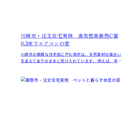
川崎市・注文住宅実例 高気密高断熱C値
0.3床下エアコンの家
川崎市の閑静な住宅街に佇む邸宅は、天然素材の風合い
をあえてありのままに受け入れています。 例えば、塗り
壁の荒々しさや無垢材の木目や節、石材の自然な風合
い。