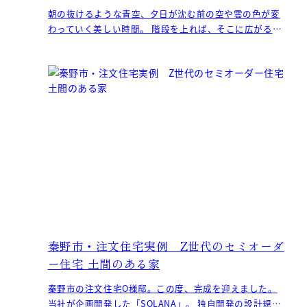
朝の抜けるような青空、夕日が沈む前の空や雲の色が変
わっていく美しい時間。 階段を上れば、そこに広がる大
空と太陽、気持ち良い風が吹き抜ける 誰にも邪魔される
こ
秦野市・注文住宅実例 Z世代のセミオーダ
ー住宅 土間のある家
秦野市の注文住宅O様邸。この度、完成を迎えました。
当社が企画開発した「SOLANA」。 独自開発の設計規則