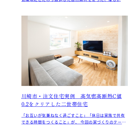
囲気を醸すT様邸。 こちらは当社が推奨している無添加
住
川崎市・注文住宅実例 高気密高断熱C値
0.2をクリアした二世帯住宅
「お互いが気兼ねなく過ごすこと」「休日は家族で共有
できる時間をつくること」が、 今回の家づくりのテーマ
でした。 それぞれのプライベート空間は大事にしながら
も