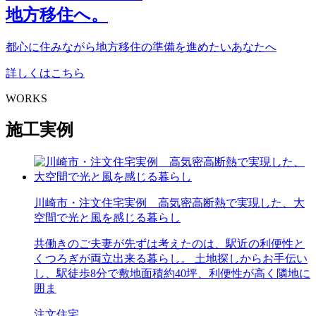
地方移住へ。
都心に住みながら地方移住の準備を進めたいあなたへ
詳しくはこちら
WORKS
施工実例
川崎市・注文住宅実例 高気密高断熱で実現した、大
空間で光と風を感じる暮らし
共働きのご夫妻が先ずは考えたのは、駅近の利便性と
くつろぎが両立出来る暮らし。 土地探しからお手伝い
し、駅徒歩8分で敷地面積約40坪、利便性が高く隣地に
囲ま
注文住宅