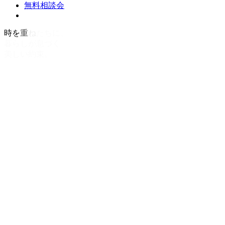
無料相談会
時
を
重
ね
る
ほ
ど
、
深