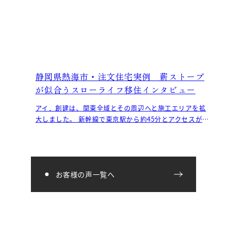
静岡県熱海市・注文住宅実例 薪ストーブ
が似合うスローライフ移住インタビュー
アイ．創建は、関東全域とその周辺へと施工エリアを拡
大しました。 新幹線で東京駅から約45分とアクセスが良
く、温暖な気候で観光地としても人気な熱海市。 本日は
お客様の声一覧へ