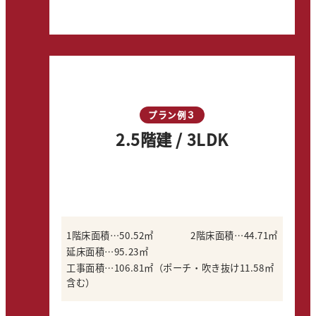
プラン例３
2.5階建 / 3LDK
1階床面積…50.52㎡
2階床面積…44.71㎡
延床面積…95.23㎡
工事面積…106.81㎡（ポーチ・吹き抜け11.58㎡
含む）