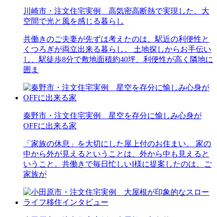
川崎市・注文住宅実例 高気密高断熱で実現した、大
空間で光と風を感じる暮らし
共働きのご夫妻が先ずは考えたのは、駅近の利便性と
くつろぎが両立出来る暮らし。 土地探しからお手伝い
し、駅徒歩8分で敷地面積約40坪、利便性が高く隣地に
囲ま
秦野市・注文住宅実例 星空を存分に愉しみ心身が
OFFに出来る家
「家族の休息」を大切にした屋上付のお住まい。 家の
中から外が見えるということは、外から中も見えると
いうこと。共働きで毎日忙しいI様に提案したのは、ご
家族が