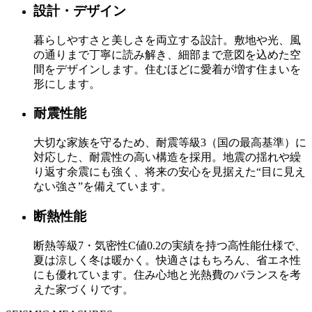
設計・デザイン
暮らしやすさと美しさを両立する設計。敷地や光、風
の通りまで丁寧に読み解き、細部まで意図を込めた空
間をデザインします。住むほどに愛着が増す住まいを
形にします。
耐震性能
大切な家族を守るため、耐震等級3（国の最高基準）に
対応した、耐震性の高い構造を採用。地震の揺れや繰
り返す余震にも強く、将来の安心を見据えた“目に見え
ない強さ”を備えています。
断熱性能
断熱等級7・気密性C値0.2の実績を持つ高性能仕様で、
夏は涼しく冬は暖かく。快適さはもちろん、省エネ性
にも優れています。住み心地と光熱費のバランスを考
えた家づくりです。