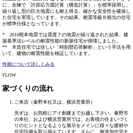
に、全棟で「許容応力度計算（構造計算）」を標準採用し、
繰り返し型の巨大地震にも耐え得る、確かな安全性を確保し
た住宅を実現しています。その結果、耐震等級Ⅲ相当の住宅
が標準仕様となっています。
* 2016熊本地震では震度７の地震が繰り返された結果、建
築基準法レベルの耐震性能の新築住宅が倒壊しました。
** 木造住宅では珍しい「時刻歴応答解析」という手法を用
いて、建物の耐震性能を検証しています。
性能について詳しくみる
FLOW
家づくりの流れ
ご来店
（秦野本社又は、横浜営業所）
先ずは、お気軽にアイ創建までお越し下さい。秦野市
の本社、および横浜営業所では、お客様の住まいづく
りのヒントとなるような展示をメインに様々な建材や
住宅設備を取り揃えています。さらに、無添加住宅モ