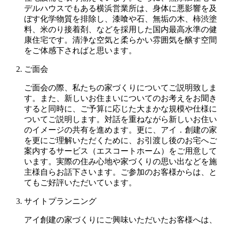
デルハウスでもある横浜営業所は、身体に悪影響を及
ぼす化学物質を排除し、漆喰や石、無垢の木、柿渋塗
料、米のり接着剤、などを採用した国内最高水準の健
康住宅です。清浄な空気と柔らかい雰囲気を醸す空間
をご体感下さればと思います。
ご面会
ご面会の際、私たちの家づくりについてご説明致しま
す。また、新しいお住まいについてのお考えをお聞き
すると同時に、ご予算に応じた大まかな規模や仕様に
ついてご説明します。対話を重ねながら新しいお住い
のイメージの共有を進めます。更に、アイ．創建の家
を更にご理解いただくために、お引渡し後のお宅へご
案内するサービス（エスコートホーム）をご用意して
います。実際の住み心地や家づくりの思い出などを施
主様自らお話下さいます。ご参加のお客様からは、と
てもご好評いただいています。
サイトプランニング
アイ創建の家づくりにご興味いただいたお客様へは、