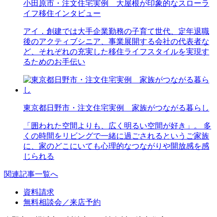
小田原市・注文住宅実例 大屋根が印象的なスローラ
イフ移住インタビュー
アイ．創建では大手企業勤務の子育て世代、定年退職
後のアクティブシニア、事業展開する会社の代表者な
ど、それぞれの充実した移住ライフスタイルを実現す
るためのお手伝い
東京都日野市・注文住宅実例 家族がつながる暮らし
「囲われた空間よりも、広く明るい空間が好き」。 多
くの時間をリビングで一緒に過ごされるというご家族
に、家のどこにいても心理的なつながりや開放感を感
じられる
関連記事一覧へ
資料請求
無料相談会／来店予約