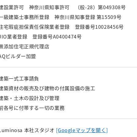
建設業許可 神奈川県知事許可 （般-28）第049308号
一級建築士事務所登録 神奈川県知事登録 第15509号
住宅瑕疵担保責任保険業者登録 登録番号10028456号
JIO業者登録 登録番号A0400474号
無添加住宅正規代理店
AQビルダー加盟
建築一式工事請負
建築資材の販売及び建物の付属設備の施工
建築・土木の設計及び管理
前各号に付帯する一切の業務
Luminosa 本社スタジオ
[Googleマップを開く]