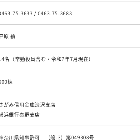
0463-75-3633 / 0463-75-3683
平原 績
14名（常勤役員含む・令和7年7月現在）
600棟
さがみ信用金庫渋沢支店
横浜銀行秦野支店
神奈川県知事許可 （般-3）第049308号