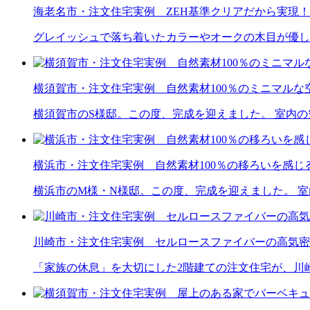
海老名市・注文住宅実例 ZEH基準クリアだから実現！
グレイッシュで落ち着いたカラーやオークの木目が優し
横須賀市・注文住宅実例 自然素材100％のミニマルな
横須賀市のS様邸。この度、完成を迎えました。 室内
横浜市・注文住宅実例 自然素材100％の移ろいを感じ
横浜市のM様・N様邸。この度、完成を迎えました。 
川崎市・注文住宅実例 セルロースファイバーの高気密
「家族の休息」を大切にした2階建ての注文住宅が、川