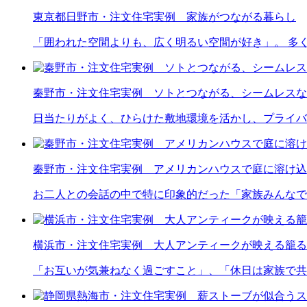
東京都日野市・注文住宅実例 家族がつながる暮らし
「囲われた空間よりも、広く明るい空間が好き」。 多
秦野市・注文住宅実例 ソトとつながる、シームレスな
日当たりがよく、ひらけた敷地環境を活かし、プライバ
秦野市・注文住宅実例 アメリカンハウスで庭に溶け込
お二人との会話の中で特に印象的だった「家族みんなで
横浜市・注文住宅実例 大人アンティークが映える籠る
「お互いが気兼ねなく過ごすこと」、「休日は家族で共