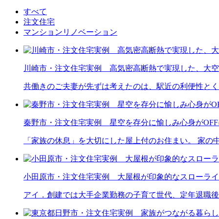
すべて
注文住宅
マンションリノベーション
川崎市・注文住宅実例 高気密高断熱で実現した、大空
共働きのご夫妻が先ずは考えたのは、駅近の利便性とく
秦野市・注文住宅実例 星空を存分に愉しみ心身がOF
「家族の休息」を大切にした屋上付のお住まい。 家の
小田原市・注文住宅実例 大屋根が印象的なスローライ
アイ．創建では大手企業勤務の子育て世代、定年退職後