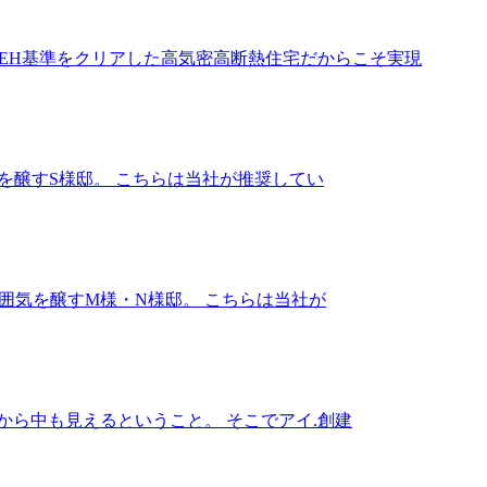
EH基準をクリアした高気密高断熱住宅だからこそ実現
を醸すS様邸。 こちらは当社が推奨してい
囲気を醸すM様・N様邸。 こちらは当社が
から中も見えるということ。 そこでアイ.創建