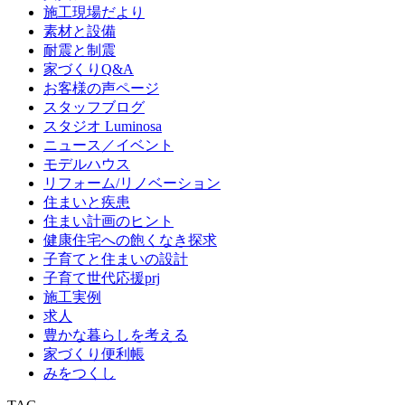
施工現場だより
素材と設備
耐震と制震
家づくりQ&A
お客様の声ページ
スタッフブログ
スタジオ Luminosa
ニュース／イベント
モデルハウス
リフォーム/リノベーション
住まいと疾患
住まい計画のヒント
健康住宅への飽くなき探求
子育てと住まいの設計
子育て世代応援prj
施工実例
求人
豊かな暮らしを考える
家づくり便利帳
みをつくし