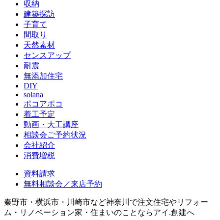
収納
建築探訪
子育て
間取り
天然素材
センスアップ
耐震
無添加住宅
DIY
solana
ポコアポコ
着工予定
動画・大工講座
相談会ご予約状況
会社紹介
消費増税
資料請求
無料相談会／来店予約
秦野市・横浜市・川崎市など神奈川で注文住宅やリフォー
ム・リノベーション家・住まいのことならアイ.創建へ