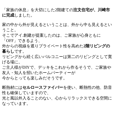
「家族の休息」を大切にした2階建ての
注文住宅が、川崎市
に完成
しました。
家の中から外が見えるということは、外から中も見えるとい
うこと。
そこでアイ.創建が提案したのは、ご家族が心身ともに
「
OFF
」できるよう、
外からの視線を遮りプライベート性を高めた
2階リビングの
暮らし
です。
リビングから続く広いバルコニーは第二のリビングとして寛
げる場に。
ご主人様がDIYで、デッキをこれから作るそうで、ご家族や
友人・知人を招いたホームパーティーが
今からとっても楽しみだそうです。
断熱材には
セルロースファイバー
を使い、断熱性の他、防音
性も確保していますので、
光と風以外入ることのない、心からリラックスできる空間に
なっています。