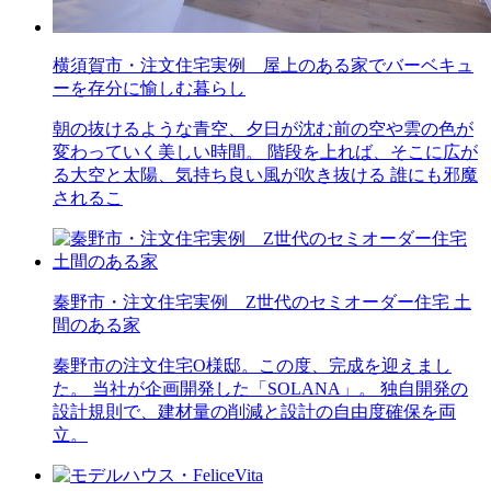
横須賀市・注文住宅実例 屋上のある家でバーベキュ
ーを存分に愉しむ暮らし
朝の抜けるような青空、夕日が沈む前の空や雲の色が
変わっていく美しい時間。 階段を上れば、そこに広が
る大空と太陽、気持ち良い風が吹き抜ける 誰にも邪魔
されるこ
秦野市・注文住宅実例 Z世代のセミオーダー住宅 土
間のある家
秦野市の注文住宅O様邸。この度、完成を迎えまし
た。 当社が企画開発した「SOLANA」。 独自開発の
設計規則で、建材量の削減と設計の自由度確保を両
立。