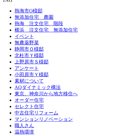
TAG
熱海市O様邸
無添加住宅 農園
熱海 注文住宅 階段
横浜 注文住宅 無添加住宅
イベント
無農薬野菜
静岡市Ｏ様邸
北杜市Ｙ様邸
上野原市Ｓ様邸
アンケート
小田原市Ｙ様邸
素材について
AQダイナミック構法
東京、神奈川から地方移住へ
オーダー住宅
セレクト住宅
中古住宅リフォーム
マンションリノベーション
職人さん
温熱環境