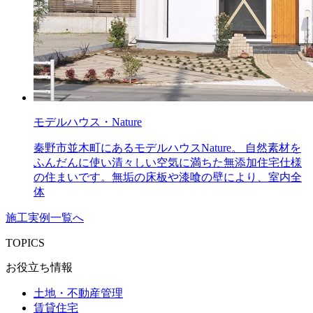
モデルハウス・Nature
秦野市並木町にあるモデルハウスNature。 自然素材を
ふんだんに使い清々しい空気に満ちた無添加住宅仕様
の住まいです。無垢の床板や漆喰の壁により、室内全
体
施工実例一覧へ
TOPICS
お役立ち情報
土地・不動産管理
賃貸住宅