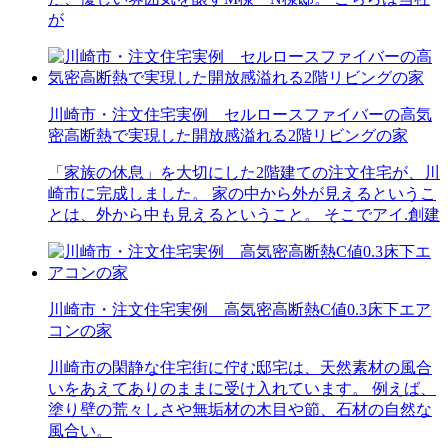
が
川崎市・注文住宅実例 セルロースファイバーの高気
密高断熱で実現した開放感溢れる2階リビングの家
「家族の休息」を大切にした2階建ての注文住宅が、川
崎市に完成しました。 家の中から外が見えるというこ
とは、外から中も見えるということ。 そこでアイ.創建
川崎市・注文住宅実例 高気密高断熱C値0.3床下エア
コンの家
川崎市の閑静な住宅街に佇む邸宅は、天然素材の風合
いをあえてありのままに受け入れています。 例えば、
塗り壁の荒々しさや無垢材の木目や節、石材の自然な
風合い。