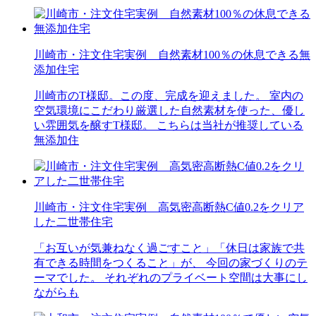
川崎市・注文住宅実例 自然素材100％の休息できる無
添加住宅
川崎市のT様邸。この度、完成を迎えました。 室内の
空気環境にこだわり厳選した自然素材を使った、優し
い雰囲気を醸すT様邸。 こちらは当社が推奨している
無添加住
川崎市・注文住宅実例 高気密高断熱C値0.2をクリア
した二世帯住宅
「お互いが気兼ねなく過ごすこと」「休日は家族で共
有できる時間をつくること」が、 今回の家づくりのテ
ーマでした。 それぞれのプライベート空間は大事にし
ながらも