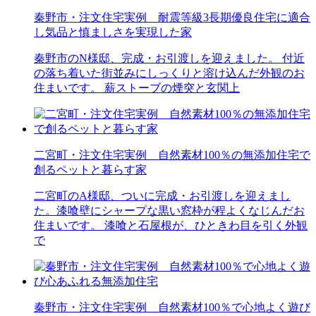
秦野市・注文住宅実例 耐震等級3長期優良住宅に適合
し気品と慎ましさを実現した家
秦野市のN様邸、完成・お引渡しを迎えました。 付近
の落ち着いた街並みにしっくりと溶け込んだ外観のお
住まいです。 薪ストーブの煙突と玄関上
二宮町・注文住宅実例 自然素材100％の無添加住宅で
創るペットと暮らす家
二宮町のA様邸、ついに完成・お引渡しを迎えまし
た。漆喰壁にシャープな黒い窓枠が程よくなじんだお
住まいです。 漆喰と石屋根が、ひときわ目を引く外観
で
秦野市・注文住宅実例 自然素材100％で心地よく遊び