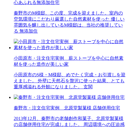
心あふれる無添加住宅
秦野市のM様邸、この度、完成を迎えました。室内の
空気環境にこだわり厳選した自然素材を使った 優しい
雰囲気を醸し出しているM様邸は、当社の推奨してい
る 無添加住
小田原市・注文住宅実例 薪ストーブを中心に自然素
材を使った造作が美しい家
小田原市のS様・M様邸、めでたく完成・お引渡しを迎
えました。 外壁に天然石を贅沢に使った結果、とても
重厚感溢れる外観になりました。 玄関
秦野市・注文住宅実例 北原堂製菓様 店舗併用住宅
2013年12月、秦野市の老舗創作和菓子、北原堂製菓様
の店舗併用住宅が完成しました。 周辺環境への圧迫感