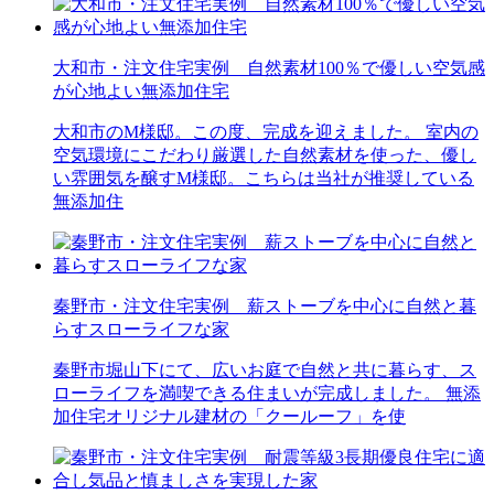
大和市・注文住宅実例 自然素材100％で優しい空気感
が心地よい無添加住宅
大和市のM様邸。この度、完成を迎えました。 室内の
空気環境にこだわり厳選した自然素材を使った、優し
い雰囲気を醸すM様邸。こちらは当社が推奨している
無添加住
秦野市・注文住宅実例 薪ストーブを中心に自然と暮
らすスローライフな家
秦野市堀山下にて、広いお庭で自然と共に暮らす、ス
ローライフを満喫できる住まいが完成しました。 無添
加住宅オリジナル建材の「クールーフ」を使