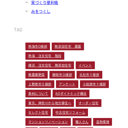
家づくり便利帳
みをつくし
TAG
熱海市O様邸
無添加住宅 農園
熱海 注文住宅 階段
横浜 注文住宅 無添加住宅
イベント
無農薬野菜
静岡市Ｏ様邸
北杜市Ｙ様邸
上野原市Ｓ様邸
アンケート
小田原市Ｙ様邸
素材について
AQダイナミック構法
東京、神奈川から地方移住へ
オーダー住宅
セレクト住宅
中古住宅リフォーム
マンションリノベーション
職人さん
温熱環境