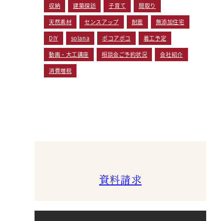
収納
建築探訪
子育て
間取り
天然素材
センスアップ
耐震
無添加住宅
DIY
solana
ポコアポコ
着工予定
動画・大工講座
相談会ご予約状況
会社紹介
消費増税
資料請求