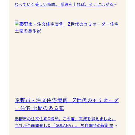
わっていく美しい時間。 階段を上れば、そこに広がる大
空と太陽、気持ち良い風が吹き抜ける 誰にも邪魔される
こ
秦野市・注文住宅実例 Z世代のセミオーダ
ー住宅 土間のある家
秦野市の注文住宅O様邸。この度、完成を迎えました。
当社が企画開発した「SOLANA」。 独自開発の設計規則
で、建材量の削減と設計の自由度確保を両立。