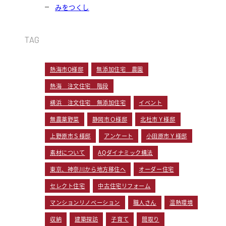
みをつくし
TAG
熱海市O様邸
無添加住宅 農園
熱海 注文住宅 階段
横浜 注文住宅 無添加住宅
イベント
無農薬野菜
静岡市Ｏ様邸
北杜市Ｙ様邸
上野原市Ｓ様邸
アンケート
小田原市Ｙ様邸
素材について
AQダイナミック構法
東京、神奈川から地方移住へ
オーダー住宅
セレクト住宅
中古住宅リフォーム
マンションリノベーション
職人さん
温熱環境
収納
建築探訪
子育て
間取り