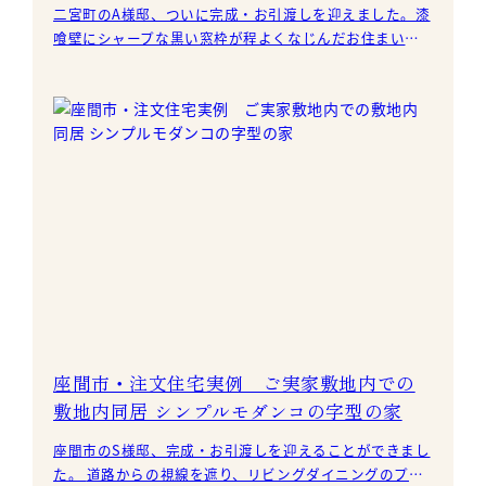
二宮町のA様邸、ついに完成・お引渡しを迎えました。漆
喰壁にシャープな黒い窓枠が程よくなじんだお住まいで
す。 漆喰と石屋根が、ひときわ目を引く外観で
座間市・注文住宅実例 ご実家敷地内での
敷地内同居 シンプルモダンコの字型の家
座間市のS様邸、完成・お引渡しを迎えることができまし
た。 道路からの視線を遮り、リビングダイニングのプラ