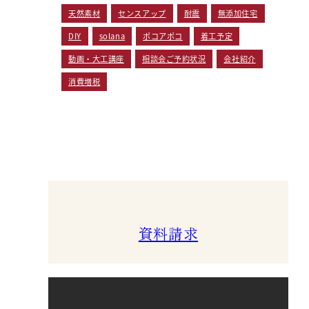
天然素材
センスアップ
耐震
無添加住宅
DIY
solana
ポコアポコ
着工予定
動画・大工講座
相談会ご予約状況
会社紹介
消費増税
資料請求