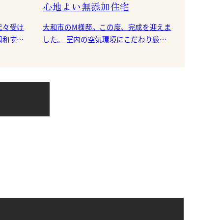
心地よい無添加住宅
代々受け
大和市のM様邸。この度、完成を迎えま
調和する
した。 室内の空気環境にこだわり厳選
地の
した自然素材を使った、優しい雰囲気
を醸すM様邸。こちらは当社が推奨して
いる無添加住