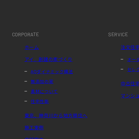
CORPORATE
SERVICE
ホーム
注文住
アイ．創建の家づくり
オー
セレ
AQダイナミック構法
無添加の家
中古住
素材について
マンシ
住宅性能
東京、神奈川から地方移住へ
施工実例