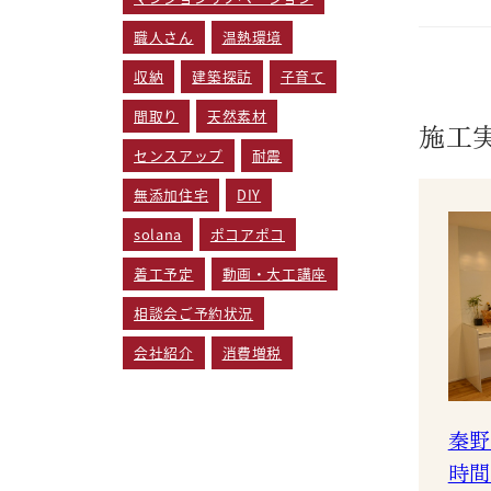
職人さん
温熱環境
収納
建築探訪
子育て
間取り
天然素材
施工
センスアップ
耐震
無添加住宅
DIY
solana
ポコアポコ
着工予定
動画・大工講座
相談会ご予約状況
会社紹介
消費増税
秦野
時間