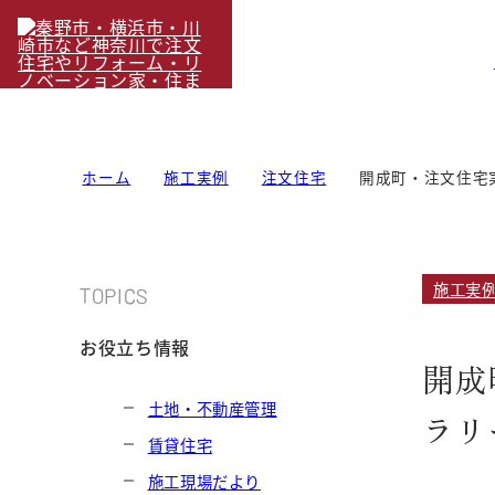
ホーム
施工実例
注文住宅
開成町・注文住宅
施工実
TOPICS
お役立ち情報
開成
土地・不動産管理
ラリ
賃貸住宅
施工現場だより