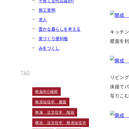
子育て世代応援prj
施工実例
求人
豊かな暮らしを考える
キッチ
家づくり便利帳
壁面を
みをつくし
TAG
リビン
床座で
熱海市O様邸
写りこ
無添加住宅 農園
熱海 注文住宅 階段
横浜 注文住宅 無添加住宅