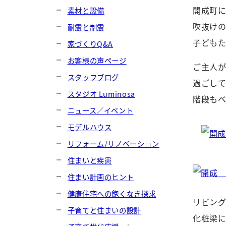
開成町
素材と設備
吹抜け
耐震と制震
子ども
家づくりQ&A
お客様の声ページ
ご主人
スタッフブログ
過ごし
スタジオ Luminosa
階段も
ニュース／イベント
モデルハウス
リフォーム/リノベーション
住まいと疾患
住まい計画のヒント
健康住宅への飽くなき探求
リビング
子育てと住まいの設計
化粧梁