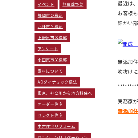
最近は
イベント
無農薬野菜
お客様
静岡市Ｏ様邸
細かい
北杜市Ｙ様邸
上野原市Ｓ様邸
アンケート
小田原市Ｙ様邸
無添加
吹抜け
素材について
AQダイナミック構法
********
東京、神奈川から地方移住へ
実務家が
オーダー住宅
無添加
セレクト住宅
中古住宅リフォーム
マンションリノベーション