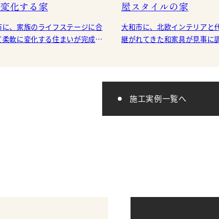
変化する家
屋スタイルの家
市に、家族のライフステージに合
大和市に、北欧インテリアと
て柔軟に変化する住まいが完成を
継がれてきた和家具が見事に
家電収納も兼ね備えた壁
お住まいが 完成を迎えました。 敷
のキッチン。 一般的な対面型のキ
高低差を利用し
施工実例一覧へ