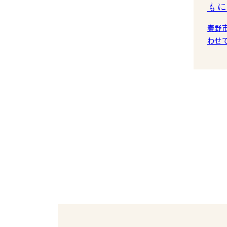
もに
秦野
わせ
迎えました。 
付け