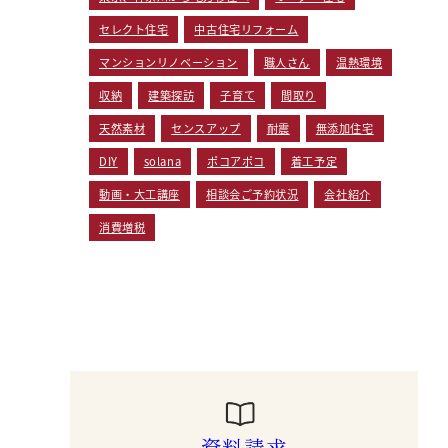
セレクト住宅
中古住宅リフォーム
マンションリノベーション
職人さん
温熱環境
収納
建築探訪
子育て
間取り
天然素材
センスアップ
耐震
無添加住宅
DIY
solana
ポコアポコ
着工予定
動画・大工講座
相談会ご予約状況
会社紹介
消費増税
資料請求