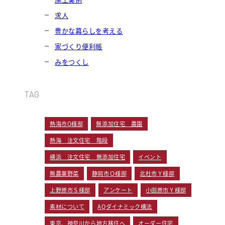
求人
豊かな暮らしを考える
家づくり便利帳
みをつくし
TAG
熱海市O様邸
無添加住宅 農園
熱海 注文住宅 階段
横浜 注文住宅 無添加住宅
イベント
無農薬野菜
静岡市Ｏ様邸
北杜市Ｙ様邸
上野原市Ｓ様邸
アンケート
小田原市Ｙ様邸
素材について
AQダイナミック構法
東京、神奈川から地方移住へ
オーダー住宅