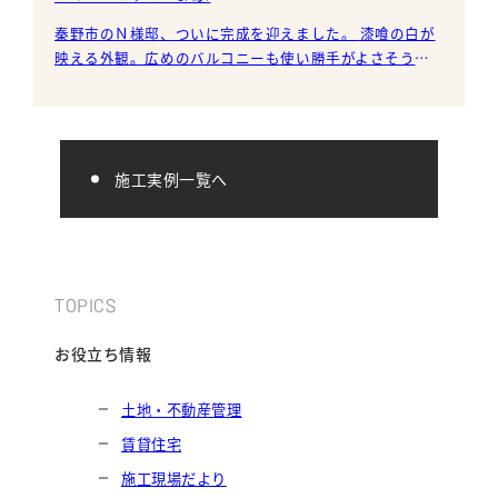
秦野市のＮ様邸、ついに完成を迎えました。 漆喰の白が
映える外観。広めのバルコニーも使い勝手がよさそうで
す。 LDK、そして畳の間が一
施工実例一覧へ
TOPICS
お役立ち情報
土地・不動産管理
賃貸住宅
施工現場だより