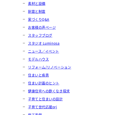
素材と設備
耐震と制震
家づくりQ&A
お客様の声ページ
スタッフブログ
スタジオ Luminosa
ニュース／イベント
モデルハウス
リフォーム/リノベーション
住まいと疾患
住まい計画のヒント
健康住宅への飽くなき探求
子育てと住まいの設計
子育て世代応援prj
施工実例