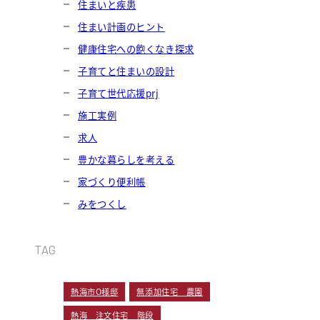
住まいと疾患
住まい計画のヒント
健康住宅への飽くなき探求
子育てと住まいの設計
子育て世代応援prj
施工実例
求人
豊かな暮らしを考える
家づくり便利帳
みをつくし
TAG
熱海市O様邸
無添加住宅 農園
熱海 注文住宅 階段