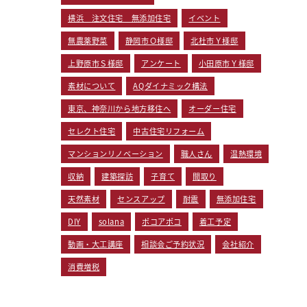
横浜 注文住宅 無添加住宅
イベント
無農薬野菜
静岡市Ｏ様邸
北杜市Ｙ様邸
上野原市Ｓ様邸
アンケート
小田原市Ｙ様邸
素材について
AQダイナミック構法
東京、神奈川から地方移住へ
オーダー住宅
セレクト住宅
中古住宅リフォーム
マンションリノベーション
職人さん
温熱環境
収納
建築探訪
子育て
間取り
天然素材
センスアップ
耐震
無添加住宅
DIY
solana
ポコアポコ
着工予定
動画・大工講座
相談会ご予約状況
会社紹介
消費増税