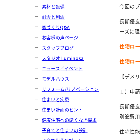
今回の
素材と設備
耐震と制震
長期優
家づくりQ&A
ーズに
お客様の声ページ
住宅ロ
スタッフブログ
スタジオ Luminosa
住宅ロ
ニュース／イベント
【デメ
モデルハウス
リフォーム/リノベーション
１）申
住まいと疾患
長期優
住まい計画のヒント
別途費用
健康住宅への飽くなき探求
子育てと住まいの設計
住宅性