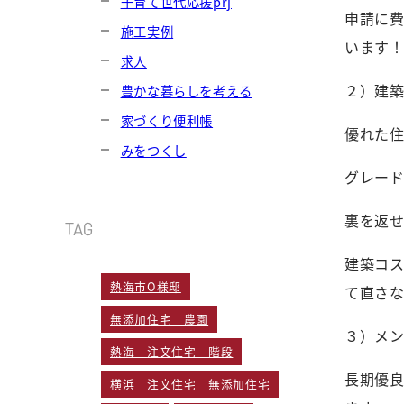
子育て世代応援prj
申請に
施工実例
います
求人
２）建
豊かな暮らしを考える
家づくり便利帳
優れた
みをつくし
グレー
裏を返
TAG
建築コ
熱海市O様邸
て直さ
無添加住宅 農園
３）メ
熱海 注文住宅 階段
長期優
横浜 注文住宅 無添加住宅