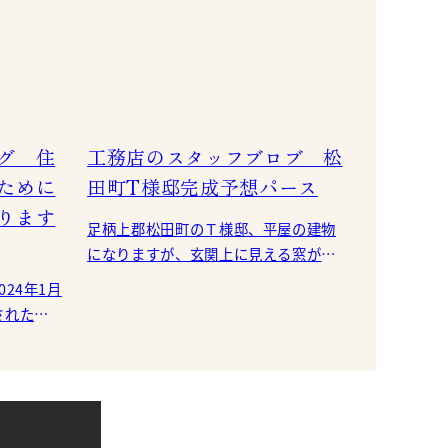
グ 住
工務店のスタッフブロブ 松
ために
田町T様邸完成予想パース
ります
足柄上郡松田町のＴ様邸、平屋の建物
になりますが、玄関上に見える窓があ
る部分が、小屋裏収納になっていま
24年1月
す。 単身で住まわれる予定で、床面積
された住
以上に空間
ことが住
りまし