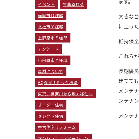
ます。
イベント
無農薬野菜
大きな
静岡市Ｏ様邸
に上っ
北杜市Ｙ様邸
上野原市Ｓ様邸
維持保
アンケート
これら
小田原市Ｙ様邸
長期優
素材について
建てて
AQダイナミック構法
メンテ
東京、神奈川から地方移住へ
ンテナ
オーダー住宅
メンテ
セレクト住宅
中古住宅リフォーム
マンションリノベーション