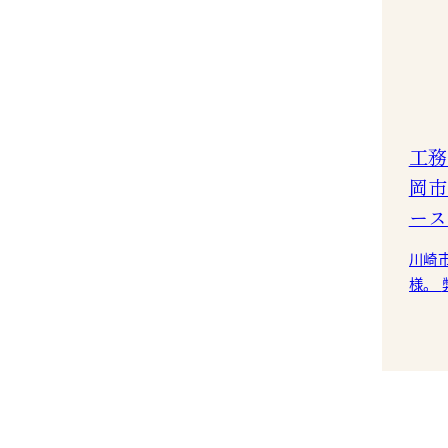
工務
岡市
ース
川崎
様。 弊社では、「都会的なスマートな
暮ら
の様
伝い