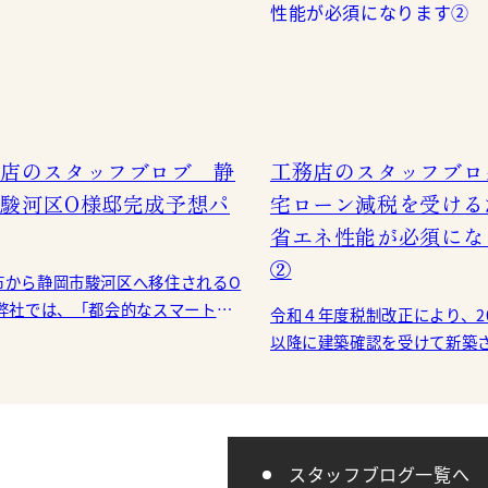
店のスタッフブロブ 静
工務店のスタッフブロ
駿河区O様邸完成予想パ
宅ローン減税を受ける
省エネ性能が必須にな
②
市から静岡市駿河区へ移住されるO
令和４年度税制改正により、20
しを移住先でも実現したい」。 そ
以降に建築確認を受けて新築
なお客様のご要望に沿った、お手
宅は、省エネ基準に適合する
を関東全域
宅ローン減税の必須要件とな
た！ 前回の続きで
スタッフブログ一覧へ