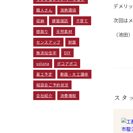
デメリ
職人さん
温熱環境
次回は
収納
建築探訪
子育て
間取り
天然素材
（池田
センスアップ
耐震
無添加住宅
DIY
solana
ポコアポコ
着工予定
動画・大工講座
相談会ご予約状況
スタ
会社紹介
消費増税