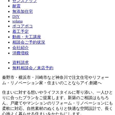
センスアップ
耐震
無添加住宅
DIY
solana
ポコアポコ
着工予定
動画・大工講座
相談会ご予約状況
会社紹介
消費増税
資料請求
無料相談会／来店予約
秦野市・横浜市・川崎市など神奈川で注文住宅やリフォー
ム・リノベーション家・住まいのことならアイ.創建へ
住まいに対する想いやライフスタイルに寄り添い、一人ひと
りに合ったプランをご提案します。新築のご相談はもちろ
ん、戸建てやマンションのリフォーム・リノベーションにも
柔軟に対応。自然素材のぬくもりと快適な空間設計で、長く
心地よく暮らせる住まいをかたちにします。