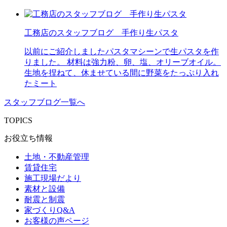
工務店のスタッフブログ 手作り生パスタ
以前にご紹介しましたパスタマシーンで生パスタを作
りました。 材料は強力粉、卵、塩、オリーブオイル。
生地を捏ねて、休ませている間に野菜をたっぷり入れ
たミート
スタッフブログ一覧へ
TOPICS
お役立ち情報
土地・不動産管理
賃貸住宅
施工現場だより
素材と設備
耐震と制震
家づくりQ&A
お客様の声ページ