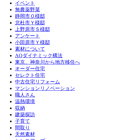
イベント
無農薬野菜
静岡市Ｏ様邸
北杜市Ｙ様邸
上野原市Ｓ様邸
アンケート
小田原市Ｙ様邸
素材について
AQダイナミック構法
東京、神奈川から地方移住へ
オーダー住宅
セレクト住宅
中古住宅リフォーム
マンションリノベーション
職人さん
温熱環境
収納
建築探訪
子育て
間取り
天然素材