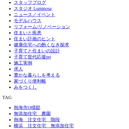
スタッフブログ
スタジオ Luminosa
ニュース／イベント
モデルハウス
リフォーム/リノベーション
住まいと疾患
住まい計画のヒント
健康住宅への飽くなき探求
子育てと住まいの設計
子育て世代応援prj
施工実例
求人
豊かな暮らしを考える
家づくり便利帳
みをつくし
TAG
熱海市O様邸
無添加住宅 農園
熱海 注文住宅 階段
横浜 注文住宅 無添加住宅