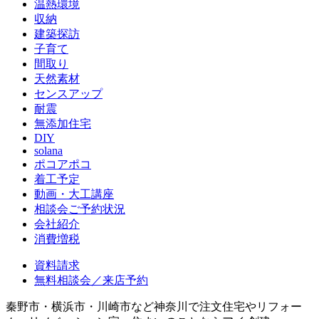
温熱環境
収納
建築探訪
子育て
間取り
天然素材
センスアップ
耐震
無添加住宅
DIY
solana
ポコアポコ
着工予定
動画・大工講座
相談会ご予約状況
会社紹介
消費増税
資料請求
無料相談会／来店予約
秦野市・横浜市・川崎市など神奈川で注文住宅やリフォー