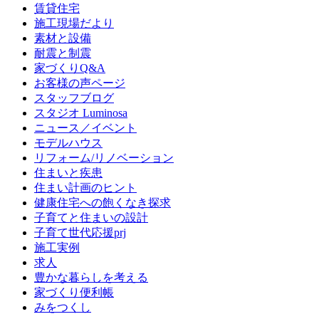
賃貸住宅
施工現場だより
素材と設備
耐震と制震
家づくりQ&A
お客様の声ページ
スタッフブログ
スタジオ Luminosa
ニュース／イベント
モデルハウス
リフォーム/リノベーション
住まいと疾患
住まい計画のヒント
健康住宅への飽くなき探求
子育てと住まいの設計
子育て世代応援prj
施工実例
求人
豊かな暮らしを考える
家づくり便利帳
みをつくし