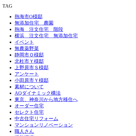
TAG
熱海市O様邸
無添加住宅 農園
熱海 注文住宅 階段
横浜 注文住宅 無添加住宅
イベント
無農薬野菜
静岡市Ｏ様邸
北杜市Ｙ様邸
上野原市Ｓ様邸
アンケート
小田原市Ｙ様邸
素材について
AQダイナミック構法
東京、神奈川から地方移住へ
オーダー住宅
セレクト住宅
中古住宅リフォーム
マンションリノベーション
職人さん