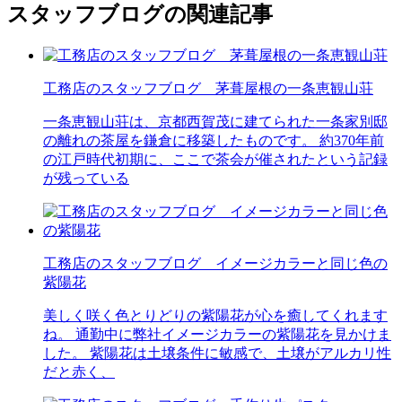
スタッフブログの関連記事
工務店のスタッフブログ 茅葺屋根の一条恵観山荘
一条恵観山荘は、京都西賀茂に建てられた一条家別邸
の離れの茶屋を鎌倉に移築したものです。 約370年前
の江戸時代初期に、ここで茶会が催されたという記録
が残っている
工務店のスタッフブログ イメージカラーと同じ色の
紫陽花
美しく咲く色とりどりの紫陽花が心を癒してくれます
ね。 通勤中に弊社イメージカラーの紫陽花を見かけま
した。 紫陽花は土壌条件に敏感で、土壌がアルカリ性
だと赤く、