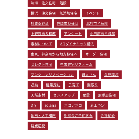
熱海 注文住宅 階段
横浜 注文住宅 無添加住宅
イベント
無農薬野菜
静岡市Ｏ様邸
北杜市Ｙ様邸
上野原市Ｓ様邸
アンケート
小田原市Ｙ様邸
素材について
AQダイナミック構法
東京、神奈川から地方移住へ
オーダー住宅
セレクト住宅
中古住宅リフォーム
マンションリノベーション
職人さん
温熱環境
収納
建築探訪
子育て
間取り
天然素材
センスアップ
耐震
無添加住宅
DIY
solana
ポコアポコ
着工予定
動画・大工講座
相談会ご予約状況
会社紹介
消費増税