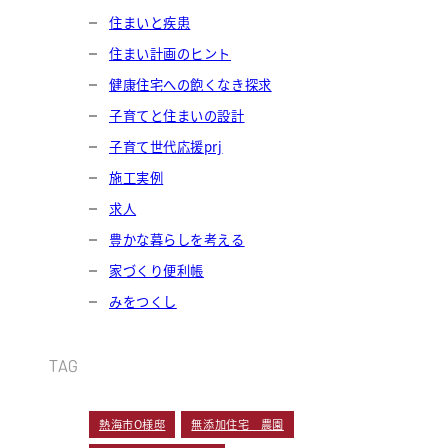
住まいと疾患
住まい計画のヒント
健康住宅への飽くなき探求
子育てと住まいの設計
子育て世代応援prj
施工実例
求人
豊かな暮らしを考える
家づくり便利帳
みをつくし
TAG
熱海市O様邸
無添加住宅 農園