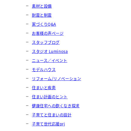
素材と設備
耐震と制震
家づくりQ&A
お客様の声ページ
スタッフブログ
スタジオ Luminosa
ニュース／イベント
モデルハウス
リフォーム/リノベーション
住まいと疾患
住まい計画のヒント
健康住宅への飽くなき探求
子育てと住まいの設計
子育て世代応援prj