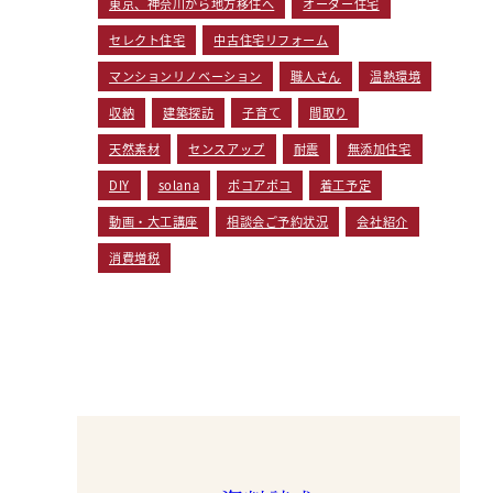
東京、神奈川から地方移住へ
オーダー住宅
セレクト住宅
中古住宅リフォーム
マンションリノベーション
職人さん
温熱環境
収納
建築探訪
子育て
間取り
天然素材
センスアップ
耐震
無添加住宅
DIY
solana
ポコアポコ
着工予定
動画・大工講座
相談会ご予約状況
会社紹介
消費増税