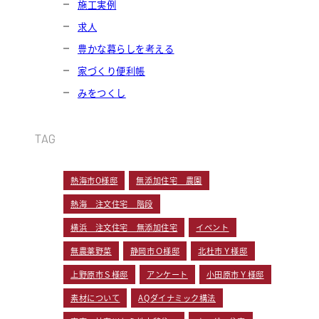
施工実例
求人
豊かな暮らしを考える
家づくり便利帳
みをつくし
TAG
熱海市O様邸
無添加住宅 農園
熱海 注文住宅 階段
横浜 注文住宅 無添加住宅
イベント
無農薬野菜
静岡市Ｏ様邸
北杜市Ｙ様邸
上野原市Ｓ様邸
アンケート
小田原市Ｙ様邸
素材について
AQダイナミック構法