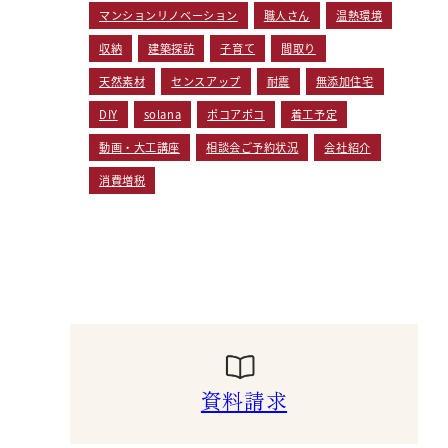
マンションリノベーション
職人さん
温熱環境
収納
建築探訪
子育て
間取り
天然素材
センスアップ
耐震
無添加住宅
DIY
solana
ポコアポコ
着工予定
動画・大工講座
相談会ご予約状況
会社紹介
消費増税
資料請求