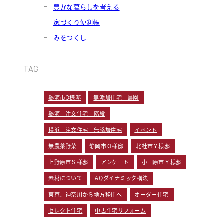
豊かな暮らしを考える
家づくり便利帳
みをつくし
TAG
熱海市O様邸
無添加住宅 農園
熱海 注文住宅 階段
横浜 注文住宅 無添加住宅
イベント
無農薬野菜
静岡市Ｏ様邸
北杜市Ｙ様邸
上野原市Ｓ様邸
アンケート
小田原市Ｙ様邸
素材について
AQダイナミック構法
東京、神奈川から地方移住へ
オーダー住宅
セレクト住宅
中古住宅リフォーム