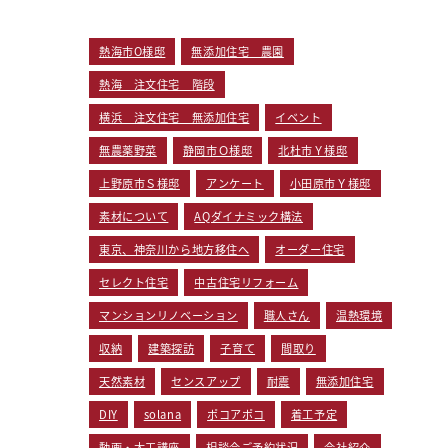
熱海市O様邸
無添加住宅 農園
熱海 注文住宅 階段
横浜 注文住宅 無添加住宅
イベント
無農薬野菜
静岡市Ｏ様邸
北杜市Ｙ様邸
上野原市Ｓ様邸
アンケート
小田原市Ｙ様邸
素材について
AQダイナミック構法
東京、神奈川から地方移住へ
オーダー住宅
セレクト住宅
中古住宅リフォーム
マンションリノベーション
職人さん
温熱環境
収納
建築探訪
子育て
間取り
天然素材
センスアップ
耐震
無添加住宅
DIY
solana
ポコアポコ
着工予定
動画・大工講座
相談会ご予約状況
会社紹介