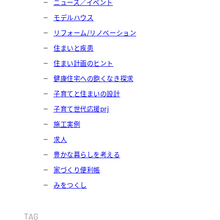
ニュース／イベント
モデルハウス
リフォーム/リノベーション
住まいと疾患
住まい計画のヒント
健康住宅への飽くなき探求
子育てと住まいの設計
子育て世代応援prj
施工実例
求人
豊かな暮らしを考える
家づくり便利帳
みをつくし
TAG