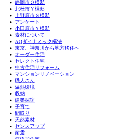
静岡市Ｏ様邸
北杜市Ｙ様邸
上野原市Ｓ様邸
アンケート
小田原市Ｙ様邸
素材について
AQダイナミック構法
東京、神奈川から地方移住へ
オーダー住宅
セレクト住宅
中古住宅リフォーム
マンションリノベーション
職人さん
温熱環境
収納
建築探訪
子育て
間取り
天然素材
センスアップ
耐震