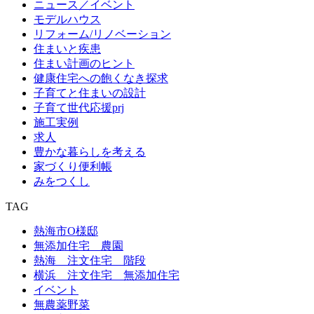
ニュース／イベント
モデルハウス
リフォーム/リノベーション
住まいと疾患
住まい計画のヒント
健康住宅への飽くなき探求
子育てと住まいの設計
子育て世代応援prj
施工実例
求人
豊かな暮らしを考える
家づくり便利帳
みをつくし
TAG
熱海市O様邸
無添加住宅 農園
熱海 注文住宅 階段
横浜 注文住宅 無添加住宅
イベント
無農薬野菜