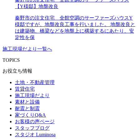
【Y様邸】地盤改良
秦野市の注文住宅 全館空調のサーファーズハウスY
様邸ですが、地盤改良工事を行いました。 地盤改良と
は建築物、橋梁などを地盤上に構築するにあたり、安
定性を保
施工現場だより一覧へ
TOPICS
お役立ち情報
土地・不動産管理
賃貸住宅
施工現場だより
素材と設備
耐震と制震
家づくりQ&A
お客様の声ページ
スタッフブログ
スタジオ Luminosa