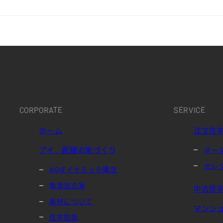
CORPORATE
SERVICE
ホーム
注文住
アイ．創建の家づくり
オー
セレ
AQダイナミック構法
無添加の家
中古住
素材について
マンシ
住宅性能