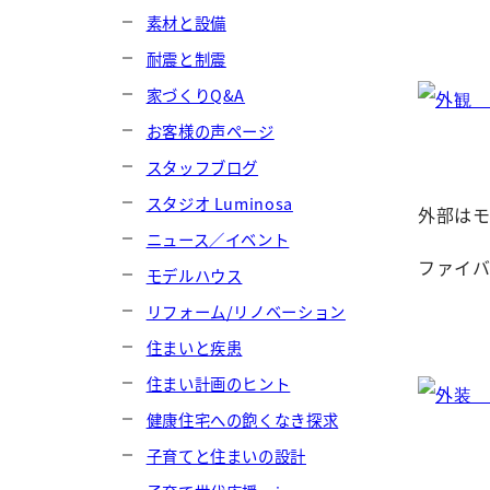
素材と設備
耐震と制震
家づくりQ&A
お客様の声ページ
スタッフブログ
スタジオ Luminosa
外部は
ニュース／イベント
ファイ
モデルハウス
リフォーム/リノベーション
住まいと疾患
住まい計画のヒント
健康住宅への飽くなき探求
子育てと住まいの設計