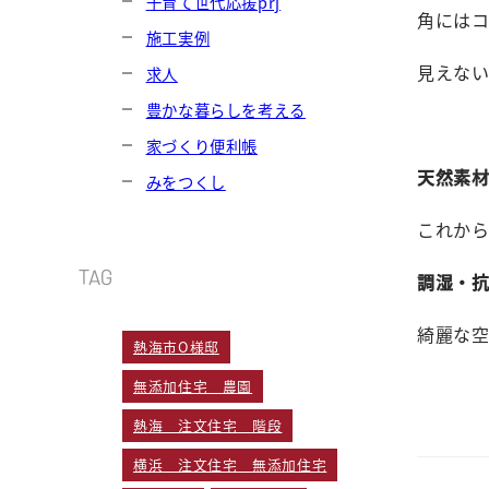
子育て世代応援prj
角には
施工実例
見えな
求人
豊かな暮らしを考える
家づくり便利帳
天然素
みをつくし
これか
TAG
調湿・
綺麗な
熱海市O様邸
無添加住宅 農園
熱海 注文住宅 階段
横浜 注文住宅 無添加住宅