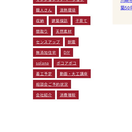
川崎
築5
職人さん
温熱環境
います。 漆喰塗りの前
収納
建築探訪
子育て
ル貼り
アウ
間取り
天然素材
センスアップ
耐震
無添加住宅
DIY
solana
ポコアポコ
着工予定
動画・大工講座
相談会ご予約状況
会社紹介
消費増税