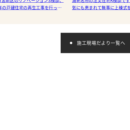
市宮前区のリノベーションS様邸、
海老名市の注文住宅K様邸で
0年の戸建住宅の再生工事を行って
気にも恵まれて無事に上棟式
に壁に絡むタイ
ことが出来ました。 K様、この度は誠に
を進めて行きます。 窓際のレイ
おめでとうござ
施工現場だより一覧へ