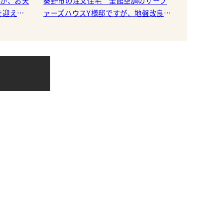
すが、お天
秦野市の注文住宅 全館空調のサーフ
を迎える
ァーズハウスY様邸ですが、地盤改良工
事を行いました。 地盤改良とは建築
います。 元々、K様の
物、橋梁などを地盤上に構築するにあ
たり、安定性を保