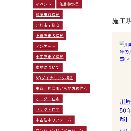
イベント
無農薬野菜
静岡市Ｏ様邸
施工
北杜市Ｙ様邸
上野原市Ｓ様邸
アンケート
小田原市Ｙ様邸
素材について
AQダイナミック構法
東京、神奈川から地方移住へ
オーダー住宅
川崎
50
セレクト住宅
邸】
中古住宅リフォーム
マンションリノベーション