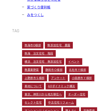
家づくり便利帳
みをつくし
TAG
熱海市O様邸
無添加住宅 農園
熱海 注文住宅 階段
横浜 注文住宅 無添加住宅
イベント
無農薬野菜
静岡市Ｏ様邸
北杜市Ｙ様邸
上野原市Ｓ様邸
アンケート
小田原市Ｙ様邸
素材について
AQダイナミック構法
東京、神奈川から地方移住へ
オーダー住宅
セレクト住宅
中古住宅リフォーム
マンションリノベーション
職人さん
温熱環境