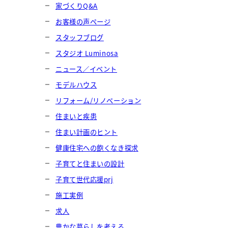
家づくりQ&A
お客様の声ページ
スタッフブログ
スタジオ Luminosa
ニュース／イベント
モデルハウス
リフォーム/リノベーション
住まいと疾患
住まい計画のヒント
健康住宅への飽くなき探求
子育てと住まいの設計
子育て世代応援prj
施工実例
求人
豊かな暮らしを考える