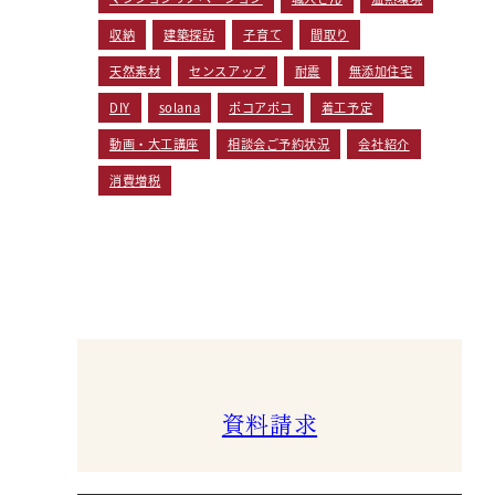
収納
建築探訪
子育て
間取り
天然素材
センスアップ
耐震
無添加住宅
DIY
solana
ポコアポコ
着工予定
動画・大工講座
相談会ご予約状況
会社紹介
消費増税
資料請求