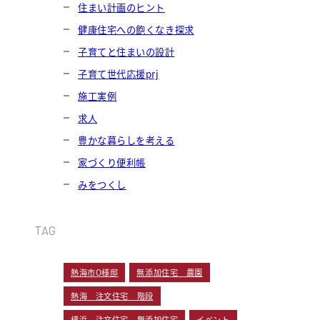
住まい計画のヒント
健康住宅への飽くなき探求
子育てと住まいの設計
子育て世代応援prj
施工実例
求人
豊かな暮らしを考える
家づくり便利帳
みをつくし
TAG
熱海市O様邸
無添加住宅 農園
熱海 注文住宅 階段
横浜 注文住宅 無添加住宅
イベント