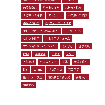
無農薬野菜
静岡市Ｏ様邸
北杜市Ｙ様邸
上野原市Ｓ様邸
アンケート
小田原市Ｙ様邸
素材について
AQダイナミック構法
東京、神奈川から地方移住へ
オーダー住宅
セレクト住宅
中古住宅リフォーム
マンションリノベーション
職人さん
温熱環境
収納
建築探訪
子育て
間取り
天然素材
センスアップ
耐震
無添加住宅
DIY
solana
ポコアポコ
着工予定
動画・大工講座
相談会ご予約状況
会社紹介
消費増税