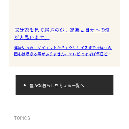
成分表を見て選ぶのが、家族と自分への愛
だと思います。
健康や長寿、ダイエットからエクササイズまで身体への
関心は尽きる事がありません。テレビではほぼ毎日どこ
かの局が、このテーマの番組を放送していますし、書店
でも関連本
豊かな暮らしを考える一覧へ
TOPICS