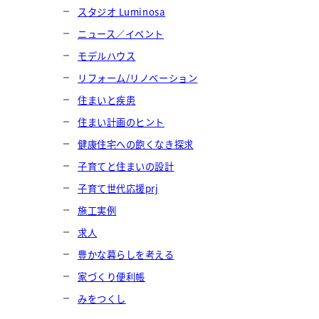
スタジオ Luminosa
ニュース／イベント
モデルハウス
リフォーム/リノベーション
住まいと疾患
住まい計画のヒント
健康住宅への飽くなき探求
子育てと住まいの設計
子育て世代応援prj
施工実例
求人
豊かな暮らしを考える
家づくり便利帳
みをつくし