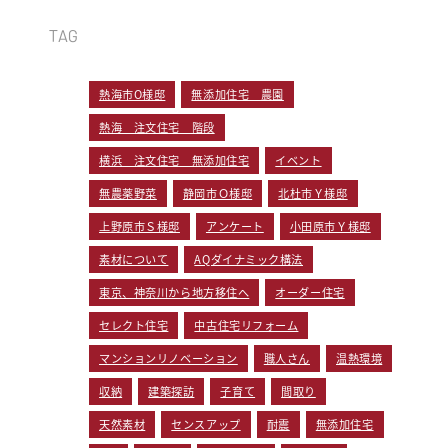
TAG
熱海市O様邸
無添加住宅 農園
熱海 注文住宅 階段
横浜 注文住宅 無添加住宅
イベント
無農薬野菜
静岡市Ｏ様邸
北杜市Ｙ様邸
上野原市Ｓ様邸
アンケート
小田原市Ｙ様邸
素材について
AQダイナミック構法
東京、神奈川から地方移住へ
オーダー住宅
セレクト住宅
中古住宅リフォーム
マンションリノベーション
職人さん
温熱環境
収納
建築探訪
子育て
間取り
天然素材
センスアップ
耐震
無添加住宅