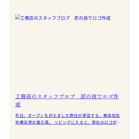
す。 甥っ子が勤める会社が電気
工務店のスタッフブロブ 匠の技でロゴ作
成
先日、オープンを迎えました弊社が運営する、無添加住
宅横浜港北展示場。 リビングに入ると、弊社のロゴが皆
様をお出迎え。 ロゴは、この道半世紀を超えた大