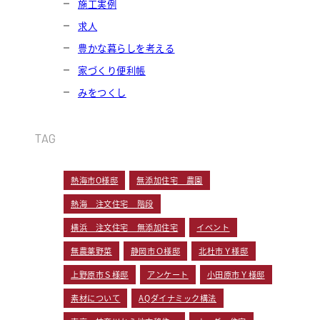
施工実例
求人
豊かな暮らしを考える
家づくり便利帳
みをつくし
TAG
熱海市O様邸
無添加住宅 農園
熱海 注文住宅 階段
横浜 注文住宅 無添加住宅
イベント
無農薬野菜
静岡市Ｏ様邸
北杜市Ｙ様邸
上野原市Ｓ様邸
アンケート
小田原市Ｙ様邸
素材について
AQダイナミック構法