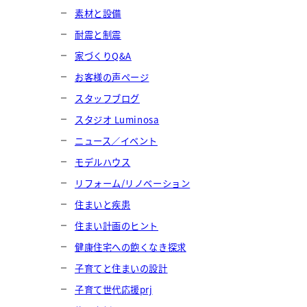
素材と設備
耐震と制震
家づくりQ&A
お客様の声ページ
スタッフブログ
スタジオ Luminosa
ニュース／イベント
モデルハウス
リフォーム/リノベーション
住まいと疾患
住まい計画のヒント
健康住宅への飽くなき探求
子育てと住まいの設計
子育て世代応援prj