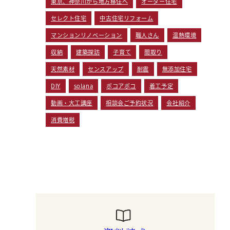
東京、神奈川から地方移住へ
オーダー住宅
セレクト住宅
中古住宅リフォーム
マンションリノベーション
職人さん
温熱環境
収納
建築探訪
子育て
間取り
天然素材
センスアップ
耐震
無添加住宅
DIY
solana
ポコアポコ
着工予定
動画・大工講座
相談会ご予約状況
会社紹介
消費増税