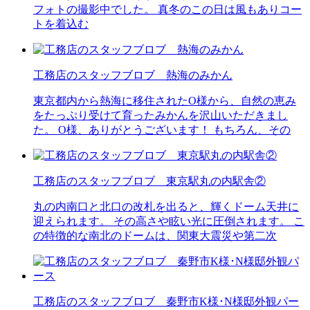
フォトの撮影中でした。 真冬のこの日は風もありコー
トを着込む
工務店のスタッフブロブ 熱海のみかん
東京都内から熱海に移住されたO様から、自然の恵み
をたっぷり受けて育ったみかんを沢山いただきまし
た。 O様、ありがとうございます！ もちろん、その
工務店のスタッフブロブ 東京駅丸の内駅舎②
丸の内南口と北口の改札を出ると、輝くドーム天井に
迎えられます。 その高さや眩い光に圧倒されます。 こ
の特徴的な南北のドームは、関東大震災や第二次
工務店のスタッフブロブ 秦野市K様･N様邸外観パー