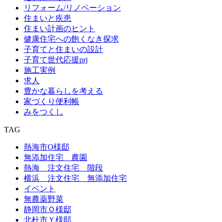
リフォーム/リノベーション
住まいと疾患
住まい計画のヒント
健康住宅への飽くなき探求
子育てと住まいの設計
子育て世代応援prj
施工実例
求人
豊かな暮らしを考える
家づくり便利帳
みをつくし
TAG
熱海市O様邸
無添加住宅 農園
熱海 注文住宅 階段
横浜 注文住宅 無添加住宅
イベント
無農薬野菜
静岡市Ｏ様邸
北杜市Ｙ様邸