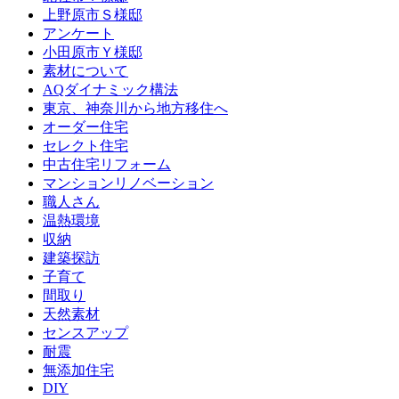
上野原市Ｓ様邸
アンケート
小田原市Ｙ様邸
素材について
AQダイナミック構法
東京、神奈川から地方移住へ
オーダー住宅
セレクト住宅
中古住宅リフォーム
マンションリノベーション
職人さん
温熱環境
収納
建築探訪
子育て
間取り
天然素材
センスアップ
耐震
無添加住宅
DIY