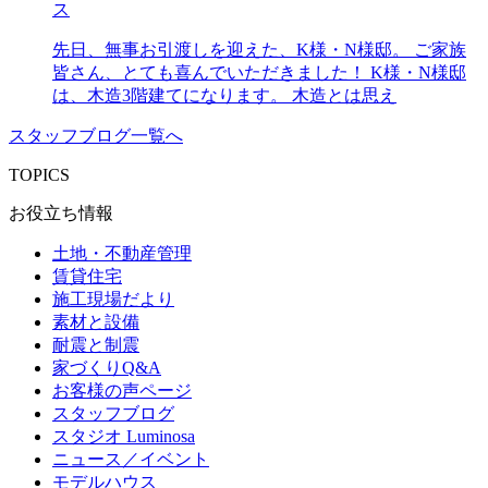
ス
先日、無事お引渡しを迎えた、K様・N様邸。 ご家族
皆さん、とても喜んでいただきました！ K様・N様邸
は、木造3階建てになります。 木造とは思え
スタッフブログ一覧へ
TOPICS
お役立ち情報
土地・不動産管理
賃貸住宅
施工現場だより
素材と設備
耐震と制震
家づくりQ&A
お客様の声ページ
スタッフブログ
スタジオ Luminosa
ニュース／イベント
モデルハウス