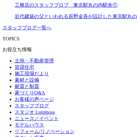
工務店のスタッフブロブ 東京駅丸の内駅舎①
近代建築の父といわれる辰野金吾が設計した東京駅丸の内
スタッフブログ一覧へ
TOPICS
お役立ち情報
土地・不動産管理
賃貸住宅
施工現場だより
素材と設備
耐震と制震
家づくりQ&A
お客様の声ページ
スタッフブログ
スタジオ Luminosa
ニュース／イベント
モデルハウス
リフォーム/リノベーション