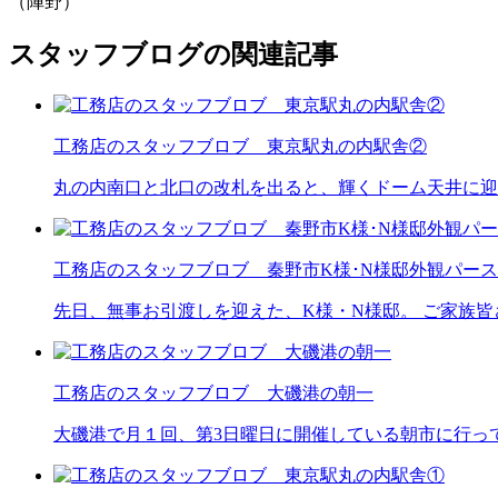
（陣野）
スタッフブログの関連記事
工務店のスタッフブロブ 東京駅丸の内駅舎②
丸の内南口と北口の改札を出ると、輝くドーム天井に迎
工務店のスタッフブロブ 秦野市K様･N様邸外観パース
先日、無事お引渡しを迎えた、K様・N様邸。 ご家族皆
工務店のスタッフブロブ 大磯港の朝一
大磯港で月１回、第3日曜日に開催している朝市に行ってき