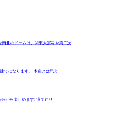
な南北のドームは、関東大震災や第二次
階建てになります。 木造とは思え
9時から楽しめます! 港で釣り