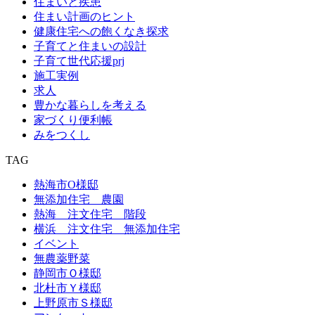
住まいと疾患
住まい計画のヒント
健康住宅への飽くなき探求
子育てと住まいの設計
子育て世代応援prj
施工実例
求人
豊かな暮らしを考える
家づくり便利帳
みをつくし
TAG
熱海市O様邸
無添加住宅 農園
熱海 注文住宅 階段
横浜 注文住宅 無添加住宅
イベント
無農薬野菜
静岡市Ｏ様邸
北杜市Ｙ様邸
上野原市Ｓ様邸