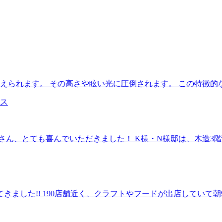
えられます。 その高さや眩い光に圧倒されます。 この特徴的
さん、とても喜んでいただきました！ K様・N様邸は、木造3
ました!! 190店舗近く、クラフトやフードが出店していて朝