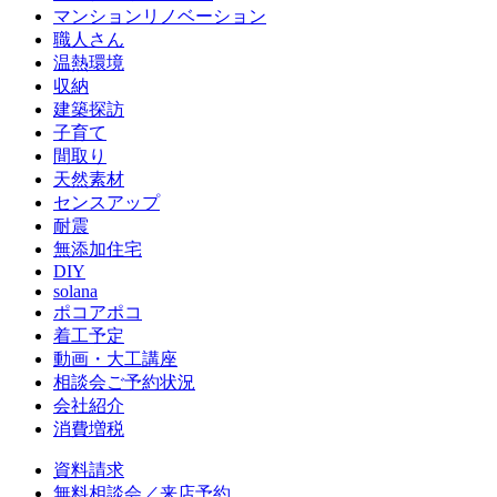
マンションリノベーション
職人さん
温熱環境
収納
建築探訪
子育て
間取り
天然素材
センスアップ
耐震
無添加住宅
DIY
solana
ポコアポコ
着工予定
動画・大工講座
相談会ご予約状況
会社紹介
消費増税
資料請求
無料相談会／来店予約