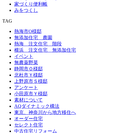
家づくり便利帳
みをつくし
TAG
熱海市O様邸
無添加住宅 農園
熱海 注文住宅 階段
横浜 注文住宅 無添加住宅
イベント
無農薬野菜
静岡市Ｏ様邸
北杜市Ｙ様邸
上野原市Ｓ様邸
アンケート
小田原市Ｙ様邸
素材について
AQダイナミック構法
東京、神奈川から地方移住へ
オーダー住宅
セレクト住宅
中古住宅リフォーム