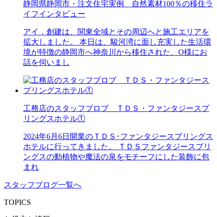
静岡県静岡市・注文住宅実例 自然素材100％の移住ラ
イフインタビュー
アイ．創建は、関東全域とその周辺へと施工エリアを
拡大しました。 本日は、駿河湾に面し充実した生活環
境が特徴の静岡市へ神奈川から移住された、O様にお
話を伺いまし
工務店のスタッフブロブ ＴＤＳ・ファンタジースプ
リングスホテル①
2024年6月6日開業のＴＤＳ･ファンタジースプリングス
ホテルに行ってきました。 ＴＤＳファンタジースプリ
ングスの動植物や魔法の泉をモチーフにした装飾に包
まれ
スタッフブログ一覧へ
TOPICS