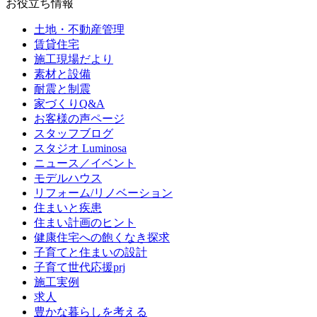
お役立ち情報
土地・不動産管理
賃貸住宅
施工現場だより
素材と設備
耐震と制震
家づくりQ&A
お客様の声ページ
スタッフブログ
スタジオ Luminosa
ニュース／イベント
モデルハウス
リフォーム/リノベーション
住まいと疾患
住まい計画のヒント
健康住宅への飽くなき探求
子育てと住まいの設計
子育て世代応援prj
施工実例
求人
豊かな暮らしを考える