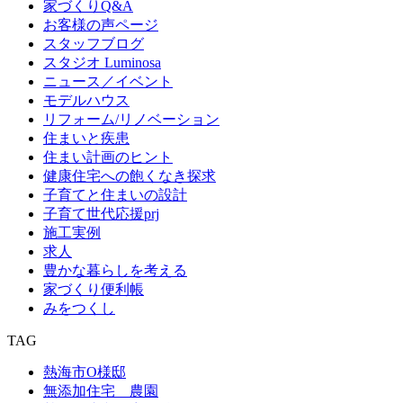
家づくりQ&A
お客様の声ページ
スタッフブログ
スタジオ Luminosa
ニュース／イベント
モデルハウス
リフォーム/リノベーション
住まいと疾患
住まい計画のヒント
健康住宅への飽くなき探求
子育てと住まいの設計
子育て世代応援prj
施工実例
求人
豊かな暮らしを考える
家づくり便利帳
みをつくし
TAG
熱海市O様邸
無添加住宅 農園