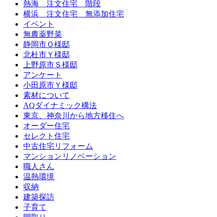
熱海 注文住宅 階段
横浜 注文住宅 無添加住宅
イベント
無農薬野菜
静岡市Ｏ様邸
北杜市Ｙ様邸
上野原市Ｓ様邸
アンケート
小田原市Ｙ様邸
素材について
AQダイナミック構法
東京、神奈川から地方移住へ
オーダー住宅
セレクト住宅
中古住宅リフォーム
マンションリノベーション
職人さん
温熱環境
収納
建築探訪
子育て