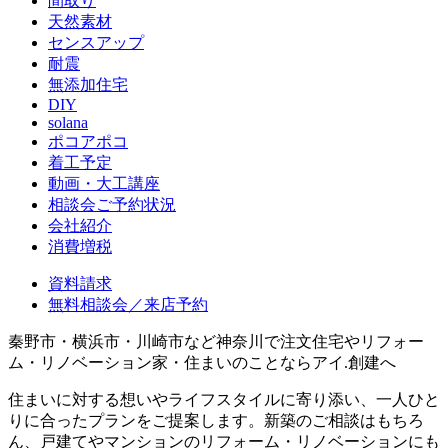
間取り
天然素材
センスアップ
耐震
無添加住宅
DIY
solana
ポコアポコ
着工予定
動画・大工講座
相談会ご予約状況
会社紹介
消費増税
資料請求
無料相談会／来店予約
秦野市・横浜市・川崎市など神奈川で注文住宅やリフォー
ム・リノベーション家・住まいのことならアイ.創建へ
住まいに対する想いやライフスタイルに寄り添い、一人ひと
りに合ったプランをご提案します。新築のご相談はもちろ
ん、戸建てやマンションのリフォーム・リノベーションにも