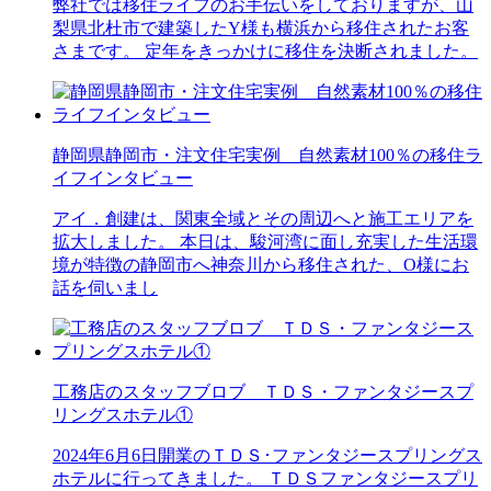
弊社では移住ライフのお手伝いをしておりますが、山
梨県北杜市で建築したY様も横浜から移住されたお客
さまです。 定年をきっかけに移住を決断されました。
静岡県静岡市・注文住宅実例 自然素材100％の移住ラ
イフインタビュー
アイ．創建は、関東全域とその周辺へと施工エリアを
拡大しました。 本日は、駿河湾に面し充実した生活環
境が特徴の静岡市へ神奈川から移住された、O様にお
話を伺いまし
工務店のスタッフブロブ ＴＤＳ・ファンタジースプ
リングスホテル①
2024年6月6日開業のＴＤＳ･ファンタジースプリングス
ホテルに行ってきました。 ＴＤＳファンタジースプリ