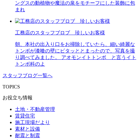
ングスの動植物や魔法の泉をモチーフにした装飾に包
まれ
工務店のスタッフブロブ 珍しいお客様
朝、本社の出入り口をお掃除していたら、細い綺麗な
トンボが漆喰の壁にピタッととまったので、写真を撮
り調べてみました。 アオモンイトトンボ と言うイト
トンボ科のよ
スタッフブログ一覧へ
TOPICS
お役立ち情報
土地・不動産管理
賃貸住宅
施工現場だより
素材と設備
耐震と制震