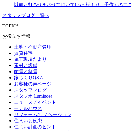
以前お打合せをさせて頂いていたI様より、手作りのアロ
スタッフブログ一覧へ
TOPICS
お役立ち情報
土地・不動産管理
賃貸住宅
施工現場だより
素材と設備
耐震と制震
家づくりQ&A
お客様の声ページ
スタッフブログ
スタジオ Luminosa
ニュース／イベント
モデルハウス
リフォーム/リノベーション
住まいと疾患
住まい計画のヒント