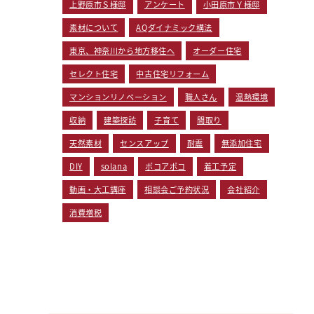
上野原市Ｓ様邸
アンケート
小田原市Ｙ様邸
素材について
AQダイナミック構法
東京、神奈川から地方移住へ
オーダー住宅
セレクト住宅
中古住宅リフォーム
マンションリノベーション
職人さん
温熱環境
収納
建築探訪
子育て
間取り
天然素材
センスアップ
耐震
無添加住宅
DIY
solana
ポコアポコ
着工予定
動画・大工講座
相談会ご予約状況
会社紹介
消費増税