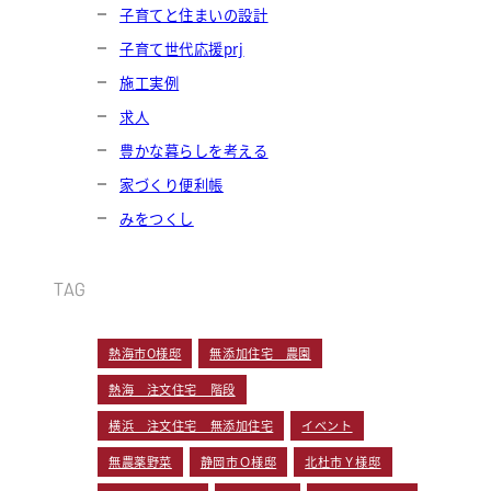
子育てと住まいの設計
子育て世代応援prj
施工実例
求人
豊かな暮らしを考える
家づくり便利帳
みをつくし
TAG
熱海市O様邸
無添加住宅 農園
熱海 注文住宅 階段
横浜 注文住宅 無添加住宅
イベント
無農薬野菜
静岡市Ｏ様邸
北杜市Ｙ様邸