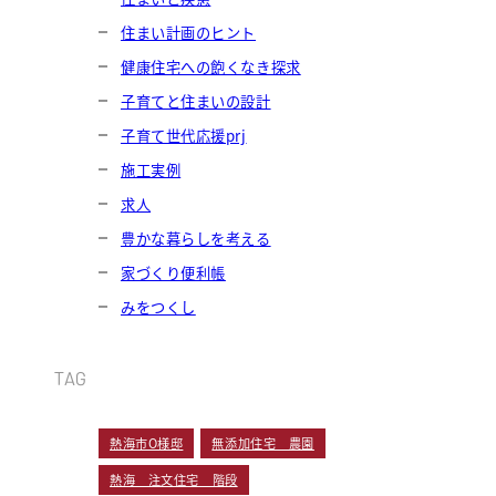
住まい計画のヒント
健康住宅への飽くなき探求
子育てと住まいの設計
子育て世代応援prj
施工実例
求人
豊かな暮らしを考える
家づくり便利帳
みをつくし
TAG
熱海市O様邸
無添加住宅 農園
熱海 注文住宅 階段