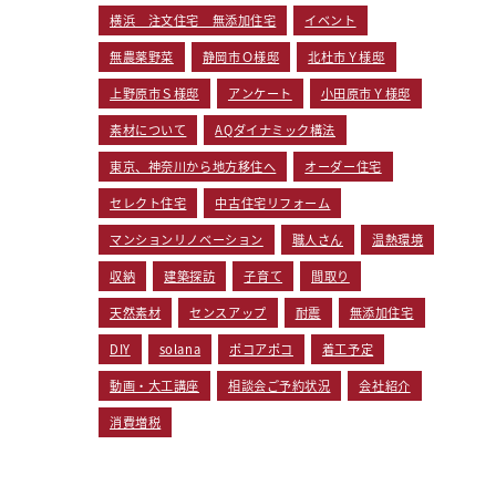
横浜 注文住宅 無添加住宅
イベント
無農薬野菜
静岡市Ｏ様邸
北杜市Ｙ様邸
上野原市Ｓ様邸
アンケート
小田原市Ｙ様邸
素材について
AQダイナミック構法
東京、神奈川から地方移住へ
オーダー住宅
セレクト住宅
中古住宅リフォーム
マンションリノベーション
職人さん
温熱環境
収納
建築探訪
子育て
間取り
天然素材
センスアップ
耐震
無添加住宅
DIY
solana
ポコアポコ
着工予定
動画・大工講座
相談会ご予約状況
会社紹介
消費増税