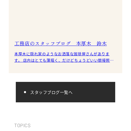
工務店のスタッフブログ 本厚木 鈴木
本厚木に隠れ家のようなお洒落な珈琲屋さんがありま
す。 店内はとても薄暗く、だけどちょうどいい間接照明
と珈琲の深みのある匂い、BGMと食器やコーヒーを注ぐ
音がマ
スタッフブログ一覧へ
TOPICS