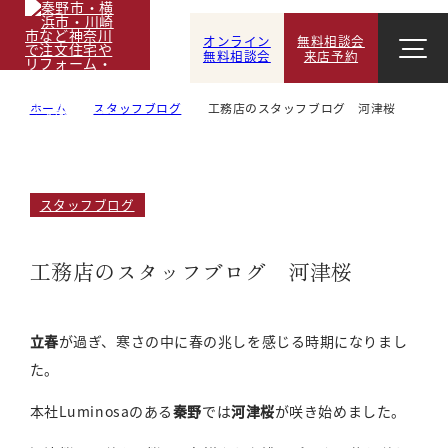
オンライン
無料相談会
無料相談会
来店予約
ホーム
スタッフブログ
工務店のスタッフブログ 河津桜
スタッフブログ
工務店のスタッフブログ 河津桜
立春
が過ぎ、寒さの中に春の兆しを感じる時期になりまし
た。
本社Luminosaのある
秦野
では
河津桜
が咲き始めました。