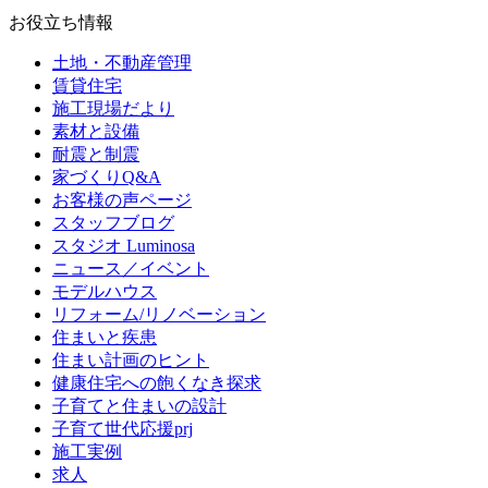
お役立ち情報
土地・不動産管理
賃貸住宅
施工現場だより
素材と設備
耐震と制震
家づくりQ&A
お客様の声ページ
スタッフブログ
スタジオ Luminosa
ニュース／イベント
モデルハウス
リフォーム/リノベーション
住まいと疾患
住まい計画のヒント
健康住宅への飽くなき探求
子育てと住まいの設計
子育て世代応援prj
施工実例
求人