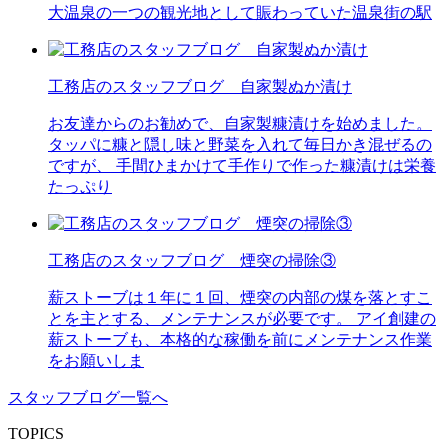
大温泉の一つの観光地として賑わっていた温泉街の駅
工務店のスタッフブログ 自家製ぬか漬け
お友達からのお勧めで、自家製糠漬けを始めました。
タッパに糠と隠し味と野菜を入れて毎日かき混ぜるの
ですが、 手間ひまかけて手作りで作った糠漬けは栄養
たっぷり
工務店のスタッフブログ 煙突の掃除③
薪ストーブは１年に１回、煙突の内部の煤を落とすこ
とを主とする、メンテナンスが必要です。 アイ創建の
薪ストーブも、本格的な稼働を前にメンテナンス作業
をお願いしま
スタッフブログ一覧へ
TOPICS