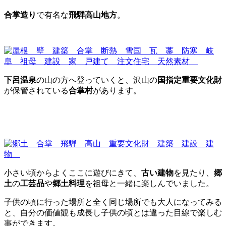
合掌造り
で有名な
飛騨高山地方
。
下呂温泉
の山の方へ登っていくと、沢山の
国指定重要文化財
が保管されている
合掌村
があります。
小さい頃からよくここに遊びにきて、
古い建物
を見たり、
郷
土
の
工芸品
や
郷土料理
を祖母と一緒に楽しんでいました。
子供の頃に行った場所と全く同じ場所でも大人になってみる
と、自分の価値観も成長し子供の頃とは違った目線で楽しむ
事ができます。