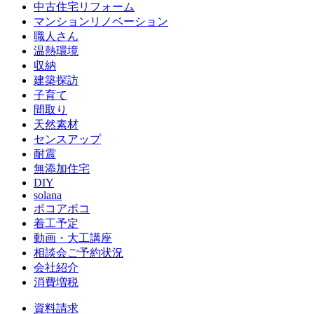
中古住宅リフォーム
マンションリノベーション
職人さん
温熱環境
収納
建築探訪
子育て
間取り
天然素材
センスアップ
耐震
無添加住宅
DIY
solana
ポコアポコ
着工予定
動画・大工講座
相談会ご予約状況
会社紹介
消費増税
資料請求