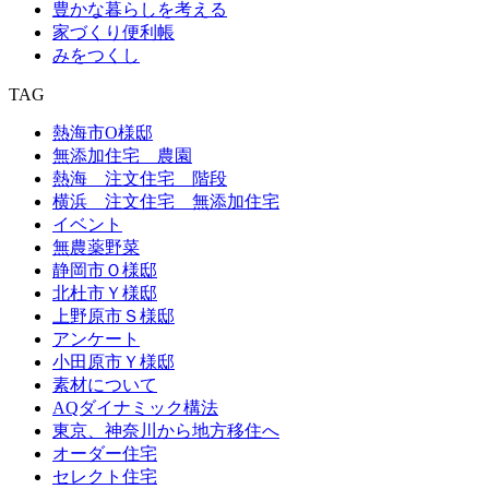
豊かな暮らしを考える
家づくり便利帳
みをつくし
TAG
熱海市O様邸
無添加住宅 農園
熱海 注文住宅 階段
横浜 注文住宅 無添加住宅
イベント
無農薬野菜
静岡市Ｏ様邸
北杜市Ｙ様邸
上野原市Ｓ様邸
アンケート
小田原市Ｙ様邸
素材について
AQダイナミック構法
東京、神奈川から地方移住へ
オーダー住宅
セレクト住宅