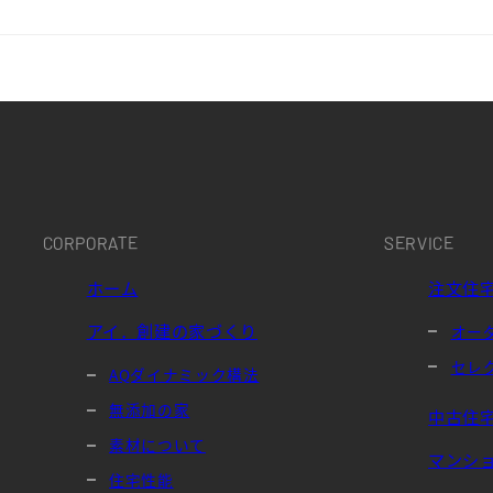
CORPORATE
SERVICE
ホーム
注文住
アイ．創建の家づくり
オー
セレ
AQダイナミック構法
無添加の家
中古住
素材について
マンシ
住宅性能