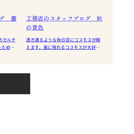
グ 薔
工務店のスタッフブログ 秋
の景色
透き通るような秋の空にコスモスが映
たため、
えます。風に揺れるコスモスが大好き
わず書きたくなりました。 平原良子
です。 四季折々の景色を楽しめる散歩
道にて。 （新庄）