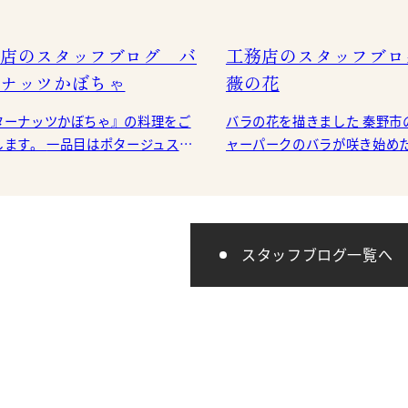
店のスタッフブログ バ
工務店のスタッフブロ
ナッツかぼちゃ
薇の花
ターナッツかぼちゃ』の料理をご
バラの花を描きました 秦野市のカルチ
一品目はポタージュスー
ャーパークのバラが咲き始め
ような味わいの
思
ーナッツかぼちゃ。かぼちゃの甘
スタッフブログ一覧へ