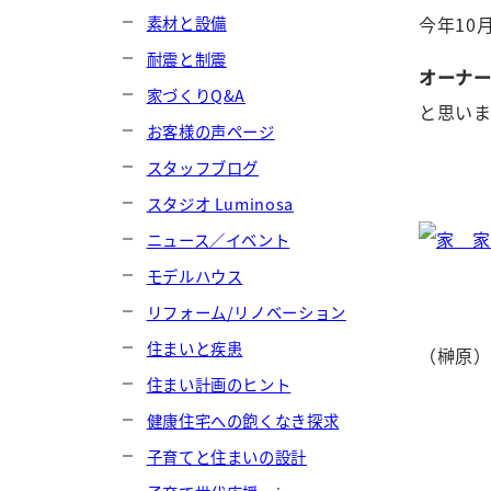
素材と設備
今年10
耐震と制震
オーナ
家づくりQ&A
と思いま
お客様の声ページ
スタッフブログ
スタジオ Luminosa
ニュース／イベント
モデルハウス
リフォーム/リノベーション
住まいと疾患
（榊原
住まい計画のヒント
健康住宅への飽くなき探求
子育てと住まいの設計