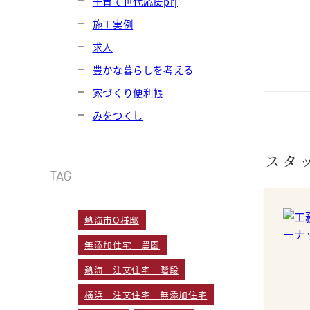
子育て世代応援prj
施工実例
求人
豊かな暮らしを考える
家づくり便利帳
みをつくし
スタ
TAG
熱海市O様邸
無添加住宅 農園
熱海 注文住宅 階段
横浜 注文住宅 無添加住宅