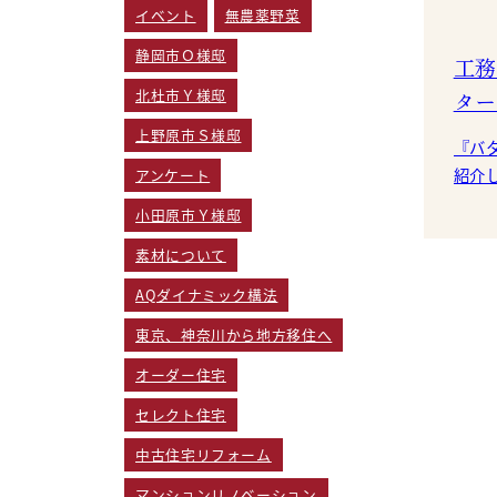
イベント
無農薬野菜
静岡市Ｏ様邸
工務
北杜市Ｙ様邸
ター
上野原市Ｓ様邸
『バ
紹介します。 
アンケート
プです。 甘くバターの
小田原市Ｙ様邸
バタ
素材について
みた
AQダイナミック構法
東京、神奈川から地方移住へ
オーダー住宅
セレクト住宅
中古住宅リフォーム
マンションリノベーション