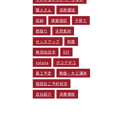
職人さん
温熱環境
収納
建築探訪
子育て
間取り
天然素材
センスアップ
耐震
無添加住宅
DIY
solana
ポコアポコ
着工予定
動画・大工講座
相談会ご予約状況
会社紹介
消費増税