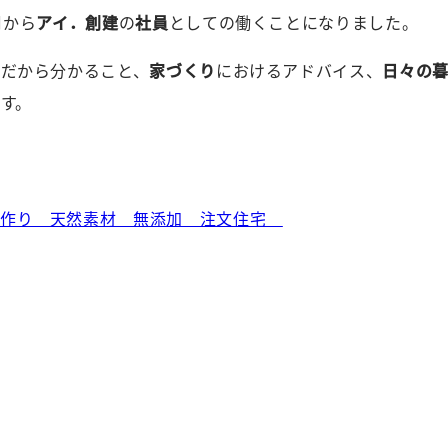
月から
アイ．創建
の
社員
としての働くことになりました。
ー
だから分かること、
家づくり
におけるアドバイス、
日々の
す。
）