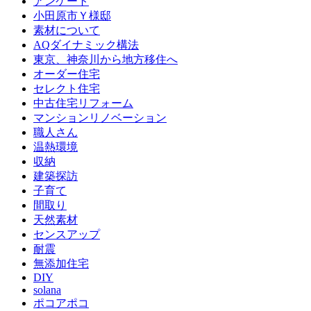
アンケート
小田原市Ｙ様邸
素材について
AQダイナミック構法
東京、神奈川から地方移住へ
オーダー住宅
セレクト住宅
中古住宅リフォーム
マンションリノベーション
職人さん
温熱環境
収納
建築探訪
子育て
間取り
天然素材
センスアップ
耐震
無添加住宅
DIY
solana
ポコアポコ