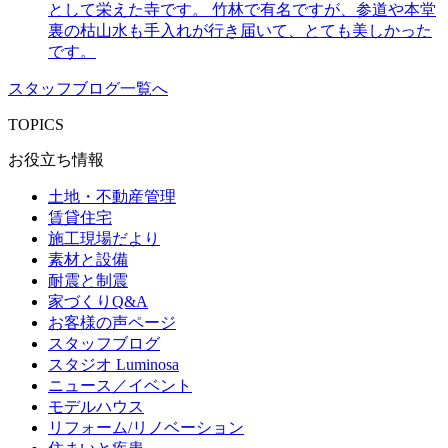
として栄えた寺です。 竹林で有名ですが、参道や本堂
裏の枯山水も手入れが行き届いて、とても美しかった
です。
スタッフブログ一覧へ
TOPICS
お役立ち情報
土地・不動産管理
賃貸住宅
施工現場だより
素材と設備
耐震と制震
家づくりQ&A
お客様の声ページ
スタッフブログ
スタジオ Luminosa
ニュース／イベント
モデルハウス
リフォーム/リノベーション