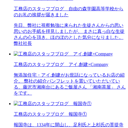
工務店のスタッフブログ 自由の森学園高等学校から
のお礼の挨拶が届きました
先日、弊社に視察勉強に来られた生徒さんからの思い
思いのお手紙を拝見しましたが、 まさに真っ白な生徒
さんの心を頂き、ほのぼのとした気分になりました。
弊社社長
工務店のスタッフブログ アイ.創建×Company
無添加住宅・アイ.創建がお世話になっているお店の紹
介。 弊社の紹介パンフレットを置いていただいてい
る、藤沢市湘南台にあるご飯屋さん 「湘南茶屋」 さん
をです。
工務店のスタッフブログ 報国寺①
報国寺は、1334年に開山し、足利氏と上杉氏の菩提寺