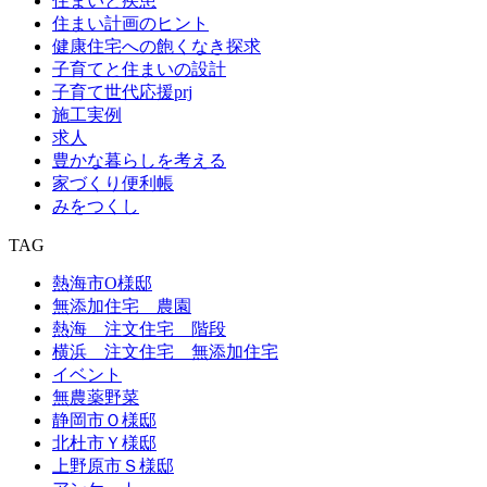
住まいと疾患
住まい計画のヒント
健康住宅への飽くなき探求
子育てと住まいの設計
子育て世代応援prj
施工実例
求人
豊かな暮らしを考える
家づくり便利帳
みをつくし
TAG
熱海市O様邸
無添加住宅 農園
熱海 注文住宅 階段
横浜 注文住宅 無添加住宅
イベント
無農薬野菜
静岡市Ｏ様邸
北杜市Ｙ様邸
上野原市Ｓ様邸