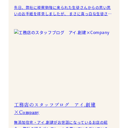
先日、弊社に視察勉強に来られた生徒さんからの思い思
いのお手紙を拝見しましたが、 まさに真っ白な生徒さん
の心を頂き、ほのぼのとした気分になりました。 弊社社
長
工務店のスタッフブログ アイ.創建
×Company
無添加住宅・アイ.創建がお世話になっているお店の紹