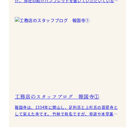
介。 弊社の紹介パンフレットを置いていただいている、
藤沢市湘南台にあるご飯屋さん 「湘南茶屋」 さんをで
す。
工務店のスタッフブログ 報国寺①
報国寺は、1334年に開山し、足利氏と上杉氏の菩提寺と
して栄えた寺です。 竹林で有名ですが、参道や本堂裏の
枯山水も手入れが行き届いて、とても美しかったです。