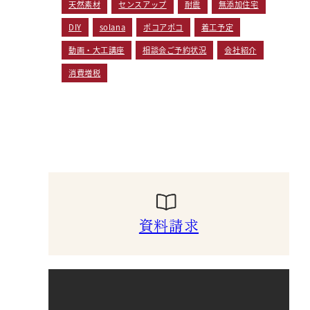
天然素材
センスアップ
耐震
無添加住宅
DIY
solana
ポコアポコ
着工予定
動画・大工講座
相談会ご予約状況
会社紹介
消費増税
資料請求