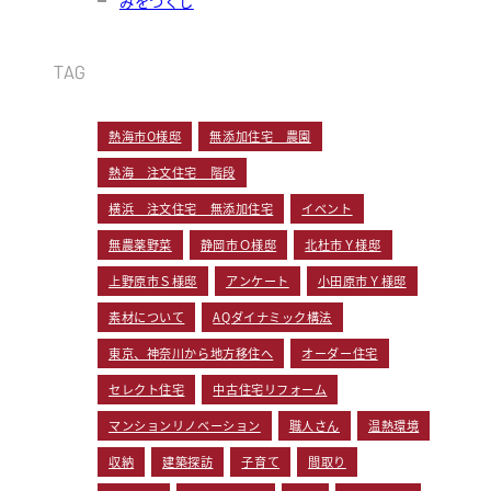
みをつくし
TAG
熱海市O様邸
無添加住宅 農園
熱海 注文住宅 階段
横浜 注文住宅 無添加住宅
イベント
無農薬野菜
静岡市Ｏ様邸
北杜市Ｙ様邸
上野原市Ｓ様邸
アンケート
小田原市Ｙ様邸
素材について
AQダイナミック構法
東京、神奈川から地方移住へ
オーダー住宅
セレクト住宅
中古住宅リフォーム
マンションリノベーション
職人さん
温熱環境
収納
建築探訪
子育て
間取り