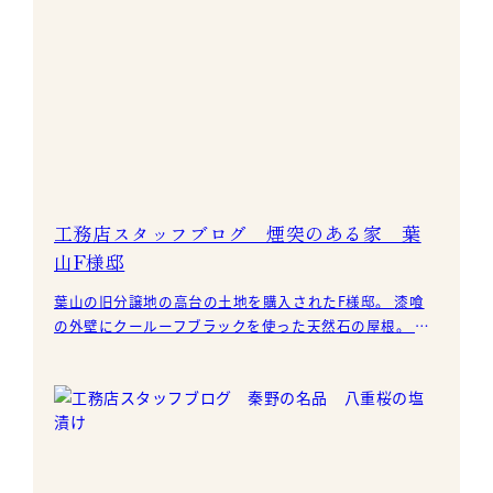
工務店スタッフブログ 煙突のある家 葉
山F様邸
葉山の旧分譲地の高台の土地を購入されたF様邸。 漆喰
の外壁にクールーフブラックを使った天然石の屋根。 煙
突部分は無添加住宅オリジナルの天然石錆バラを使って
い