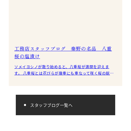
工務店スタッフブログ 秦野の名品 八重
桜の塩漬け
ソメイヨシノが散り始めると、八重桜が満開を迎えま
す。 八重桜とは花びらが幾重にも重なって咲く桜の総称
です。 本社のある秦野市では食用八重桜の生産が日本一
です。
スタッフブログ一覧へ