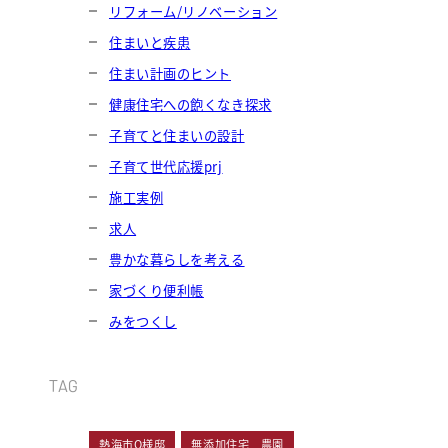
リフォーム/リノベーション
住まいと疾患
住まい計画のヒント
健康住宅への飽くなき探求
子育てと住まいの設計
子育て世代応援prj
施工実例
求人
豊かな暮らしを考える
家づくり便利帳
みをつくし
TAG
熱海市O様邸
無添加住宅 農園