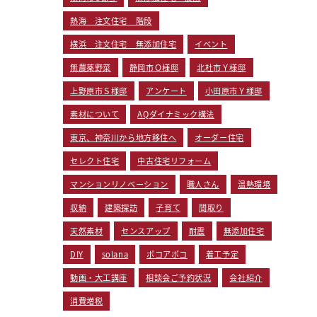
熱海 注文住宅 階段
横浜 注文住宅 無添加住宅
イベント
無農薬野菜
静岡市Ｏ様邸
北杜市Ｙ様邸
上野原市Ｓ様邸
アンケート
小田原市Ｙ様邸
素材について
AQダイナミック構法
東京、神奈川から地方移住へ
オーダー住宅
セレクト住宅
中古住宅リフォーム
マンションリノベーション
職人さん
温熱環境
収納
建築探訪
子育て
間取り
天然素材
センスアップ
耐震
無添加住宅
DIY
solana
ポコアポコ
着工予定
動画・大工講座
相談会ご予約状況
会社紹介
消費増税