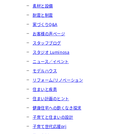
素材と設備
耐震と制震
家づくりQ&A
お客様の声ページ
スタッフブログ
スタジオ Luminosa
ニュース／イベント
モデルハウス
リフォーム/リノベーション
住まいと疾患
住まい計画のヒント
健康住宅への飽くなき探求
子育てと住まいの設計
子育て世代応援prj