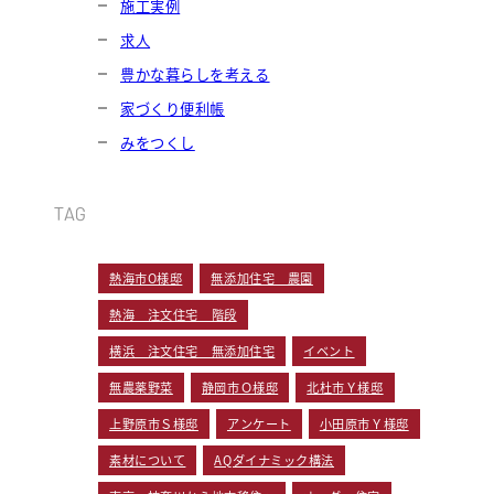
施工実例
求人
豊かな暮らしを考える
家づくり便利帳
みをつくし
TAG
熱海市O様邸
無添加住宅 農園
熱海 注文住宅 階段
横浜 注文住宅 無添加住宅
イベント
無農薬野菜
静岡市Ｏ様邸
北杜市Ｙ様邸
上野原市Ｓ様邸
アンケート
小田原市Ｙ様邸
素材について
AQダイナミック構法