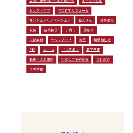
東京、神奈川から地方移住へ
オーダー住宅
セレクト住宅
中古住宅リフォーム
マンションリノベーション
職人さん
温熱環境
収納
建築探訪
子育て
間取り
天然素材
センスアップ
耐震
無添加住宅
DIY
solana
ポコアポコ
着工予定
動画・大工講座
相談会ご予約状況
会社紹介
消費増税