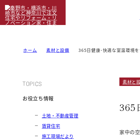
ホーム
素材と設備
365日健康･快適な室温環境
素材と
TOPICS
お役立ち情報
36
土地・不動産管理
賃貸住宅
家中の
施工現場だより