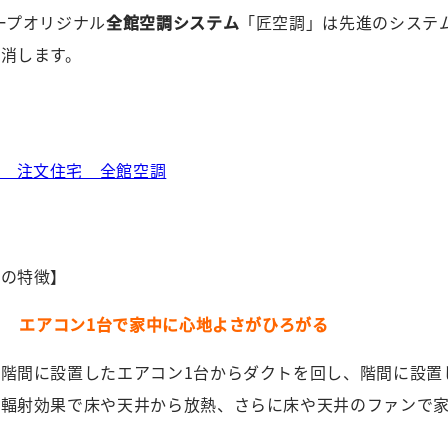
ープオリジナル
全館空調システム
「匠空調」は先進のシステ
消します。
調の特徴】
T１ エアコン1台で家中に心地よさがひろがる
は階間に設置したエアコン1台からダクトを回し、階間に設置
冷輻射効果で床や天井から放熱、さらに床や天井のファンで