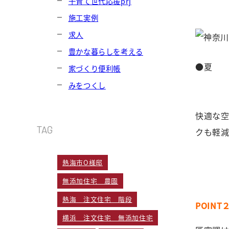
子育て世代応援prj
施工実例
求人
豊かな暮らしを考える
家づくり便利帳
みをつくし
快適な
TAG
クも軽減
熱海市O様邸
無添加住宅 農園
熱海 注文住宅 階段
POIN
横浜 注文住宅 無添加住宅