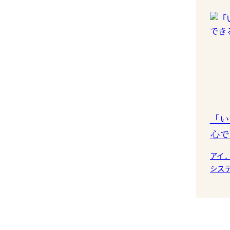
「い
心で
アイ
システム
で光
スアルフ
使