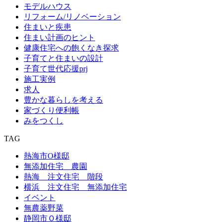
モデルハウス
リフォーム/リノベーション
住まいと疾患
住まい計画のヒント
健康住宅への飽くなき探求
子育てと住まいの設計
子育て世代応援prj
施工実例
求人
豊かな暮らしを考える
家づくり便利帳
みをつくし
TAG
熱海市O様邸
無添加住宅 農園
熱海 注文住宅 階段
横浜 注文住宅 無添加住宅
イベント
無農薬野菜
静岡市Ｏ様邸