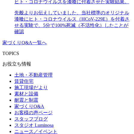
ヒト・コロナウイルスを漆喰に付着させた実験結果。
先般よりお伝えしていました、当社標準のオリジナル
漆喰にヒト・コロナウイルス（HCoV-229E）を付着さ
せる実験で、5分で100%死滅（不活性化）したことが
確認
家づくりQ&A一覧へ
TOPICS
お役立ち情報
土地・不動産管理
賃貸住宅
施工現場だより
素材と設備
耐震と制震
家づくりQ&A
お客様の声ページ
スタッフブログ
スタジオ Luminosa
ニュース／イベント