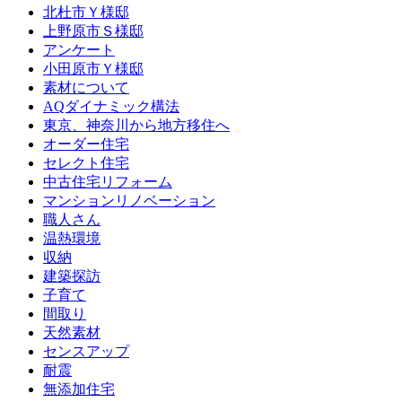
北杜市Ｙ様邸
上野原市Ｓ様邸
アンケート
小田原市Ｙ様邸
素材について
AQダイナミック構法
東京、神奈川から地方移住へ
オーダー住宅
セレクト住宅
中古住宅リフォーム
マンションリノベーション
職人さん
温熱環境
収納
建築探訪
子育て
間取り
天然素材
センスアップ
耐震
無添加住宅