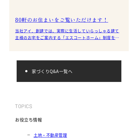
80軒のお住まいをご覧いただけます！
当社アイ．創建では、実際に生活していらっしゃる建て
主様のお宅をご案内する「エスコートホーム」制度を設
けています。当社の家づくりに関心のあるお客様をご案
内し、
家づくりQ&A一覧へ
TOPICS
お役立ち情報
土地・不動産管理