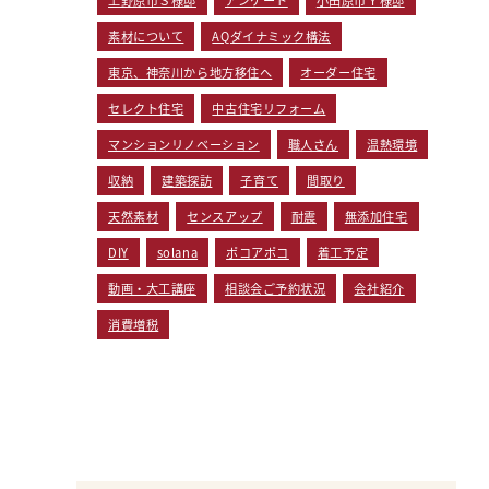
素材について
AQダイナミック構法
東京、神奈川から地方移住へ
オーダー住宅
セレクト住宅
中古住宅リフォーム
マンションリノベーション
職人さん
温熱環境
収納
建築探訪
子育て
間取り
天然素材
センスアップ
耐震
無添加住宅
DIY
solana
ポコアポコ
着工予定
動画・大工講座
相談会ご予約状況
会社紹介
消費増税