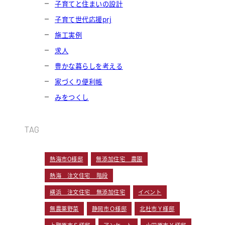
子育てと住まいの設計
子育て世代応援prj
施工実例
求人
豊かな暮らしを考える
家づくり便利帳
みをつくし
TAG
熱海市O様邸
無添加住宅 農園
熱海 注文住宅 階段
横浜 注文住宅 無添加住宅
イベント
無農薬野菜
静岡市Ｏ様邸
北杜市Ｙ様邸
上野原市Ｓ様邸
アンケート
小田原市Ｙ様邸