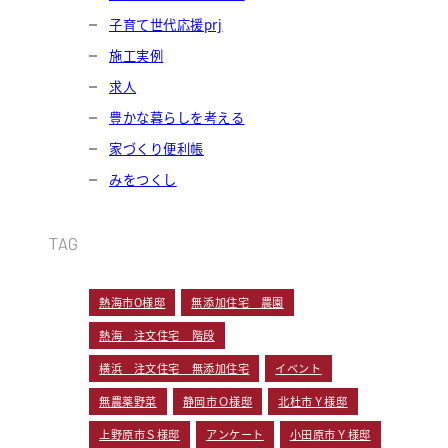
子育て世代応援prj
施工実例
求人
豊かな暮らしを考える
家づくり便利帳
みをつくし
TAG
熱海市O様邸
無添加住宅 農園
熱海 注文住宅 階段
横浜 注文住宅 無添加住宅
イベント
無農薬野菜
静岡市Ｏ様邸
北杜市Ｙ様邸
上野原市Ｓ様邸
アンケート
小田原市Ｙ様邸