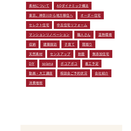
素材について
AQダイナミック構法
東京、神奈川から地方移住へ
オーダー住宅
セレクト住宅
中古住宅リフォーム
マンションリノベーション
職人さん
温熱環境
収納
建築探訪
子育て
間取り
天然素材
センスアップ
耐震
無添加住宅
DIY
solana
ポコアポコ
着工予定
動画・大工講座
相談会ご予約状況
会社紹介
消費増税