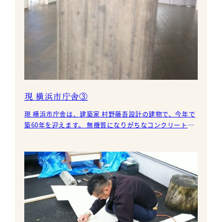
現 横浜市庁舎③
現 横浜市庁舎は、建築家 村野藤吾設計の建物で、今年で
築60年を迎えます。 無機質になりがちなコンクリートの
柱も、木本実加工の型枠だと、やはり味が出て良いです
ね