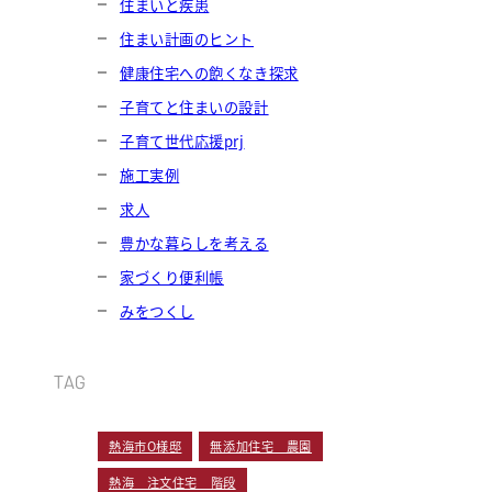
住まいと疾患
住まい計画のヒント
健康住宅への飽くなき探求
子育てと住まいの設計
子育て世代応援prj
施工実例
求人
豊かな暮らしを考える
家づくり便利帳
みをつくし
TAG
熱海市O様邸
無添加住宅 農園
熱海 注文住宅 階段