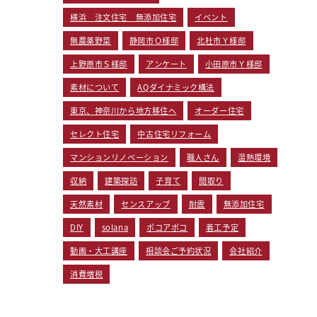
横浜 注文住宅 無添加住宅
イベント
無農薬野菜
静岡市Ｏ様邸
北杜市Ｙ様邸
上野原市Ｓ様邸
アンケート
小田原市Ｙ様邸
素材について
AQダイナミック構法
東京、神奈川から地方移住へ
オーダー住宅
セレクト住宅
中古住宅リフォーム
マンションリノベーション
職人さん
温熱環境
収納
建築探訪
子育て
間取り
天然素材
センスアップ
耐震
無添加住宅
DIY
solana
ポコアポコ
着工予定
動画・大工講座
相談会ご予約状況
会社紹介
消費増税