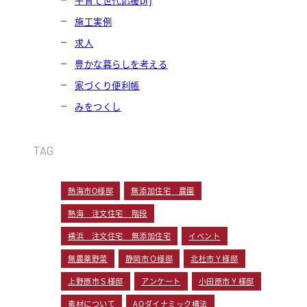
子育て世代応援prj
施工実例
求人
豊かな暮らしを考える
家づくり便利帳
みをつくし
TAG
熱海市O様邸
無添加住宅 農園
熱海 注文住宅 階段
横浜 注文住宅 無添加住宅
イベント
無農薬野菜
静岡市Ｏ様邸
北杜市Ｙ様邸
上野原市Ｓ様邸
アンケート
小田原市Ｙ様邸
素材について
AQダイナミック構法