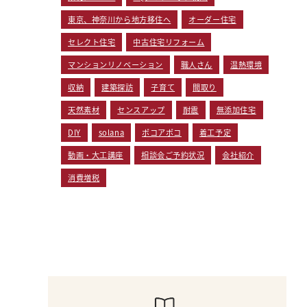
東京、神奈川から地方移住へ
オーダー住宅
セレクト住宅
中古住宅リフォーム
マンションリノベーション
職人さん
温熱環境
収納
建築探訪
子育て
間取り
天然素材
センスアップ
耐震
無添加住宅
DIY
solana
ポコアポコ
着工予定
動画・大工講座
相談会ご予約状況
会社紹介
消費増税