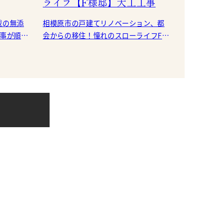
ライフ【F様邸】大工工事
載の無添
相模原市の戸建てリノベーション、都
工事が順調
会からの移住！憧れのスローライフF様
邸ですが、順調に大工工事が進んでい
ます。 リノベーション前の