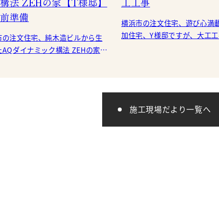
構法 ZEHの家【T様邸】
工工事
前準備
横浜市の注文住宅、遊び心満
加住宅、Y様邸ですが、大工
市の注文住宅、純木造ビルから生
に進んでいます。 ペットボトルと同
AQダイナミック構法 ZEHの家、
じ、ポリエステルを原料にし
邸ですが、上棟式に向けて、着々と
が進んでいます。
施工現場だより一覧へ