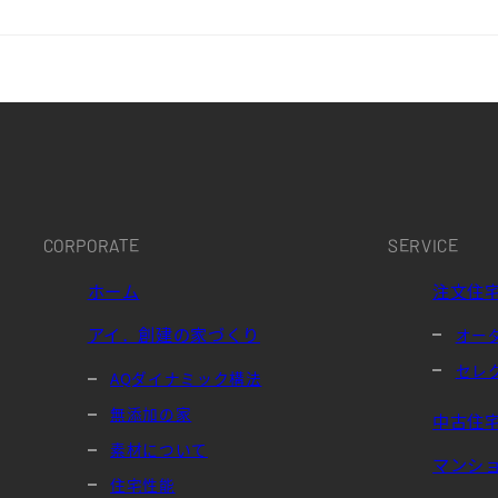
CORPORATE
SERVICE
ホーム
注文住
アイ．創建の家づくり
オー
セレ
AQダイナミック構法
無添加の家
中古住
素材について
マンシ
住宅性能