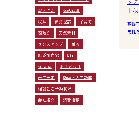
ック
上棟
職人さん
温熱環境
収納
建築探訪
子育て
秦野
まれた
間取り
天然素材
T様
センスアップ
耐震
準備
無添加住宅
DIY
solana
ポコアポコ
着工予定
動画・大工講座
相談会ご予約状況
会社紹介
消費増税