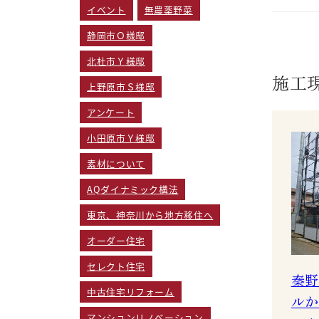
イベント
無農薬野菜
静岡市Ｏ様邸
北杜市Ｙ様邸
施工
上野原市Ｓ様邸
アンケート
小田原市Ｙ様邸
素材について
AQダイナミック構法
東京、神奈川から地方移住へ
オーダー住宅
セレクト住宅
秦野
中古住宅リフォーム
ルか
マンションリノベーション