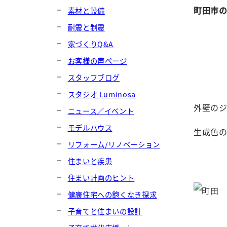
町田市
素材と設備
耐震と制震
家づくりQ&A
お客様の声ページ
スタッフブログ
スタジオ Luminosa
外壁の
ニュース／イベント
モデルハウス
生成色
リフォーム/リノベーション
住まいと疾患
住まい計画のヒント
健康住宅への飽くなき探求
子育てと住まいの設計