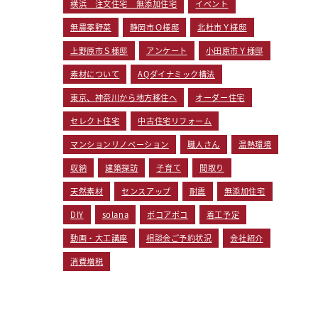
横浜 注文住宅 無添加住宅
イベント
無農薬野菜
静岡市Ｏ様邸
北杜市Ｙ様邸
上野原市Ｓ様邸
アンケート
小田原市Ｙ様邸
素材について
AQダイナミック構法
東京、神奈川から地方移住へ
オーダー住宅
セレクト住宅
中古住宅リフォーム
マンションリノベーション
職人さん
温熱環境
収納
建築探訪
子育て
間取り
天然素材
センスアップ
耐震
無添加住宅
DIY
solana
ポコアポコ
着工予定
動画・大工講座
相談会ご予約状況
会社紹介
消費増税