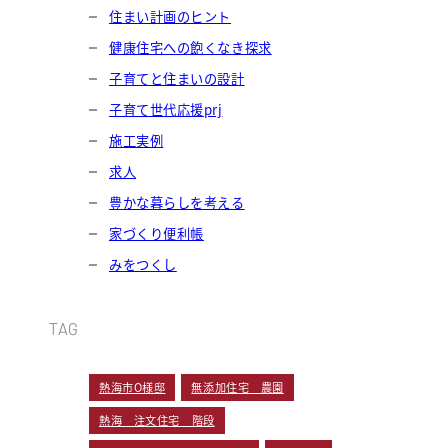
住まい計画のヒント
健康住宅への飽くなき探求
子育てと住まいの設計
子育て世代応援prj
施工実例
求人
豊かな暮らしを考える
家づくり便利帳
みをつくし
TAG
熱海市O様邸
無添加住宅 農園
熱海 注文住宅 階段