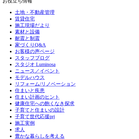
お役立ち情報
土地・不動産管理
賃貸住宅
施工現場だより
素材と設備
耐震と制震
家づくりQ&A
お客様の声ページ
スタッフブログ
スタジオ Luminosa
ニュース／イベント
モデルハウス
リフォーム/リノベーション
住まいと疾患
住まい計画のヒント
健康住宅への飽くなき探求
子育てと住まいの設計
子育て世代応援prj
施工実例
求人
豊かな暮らしを考える