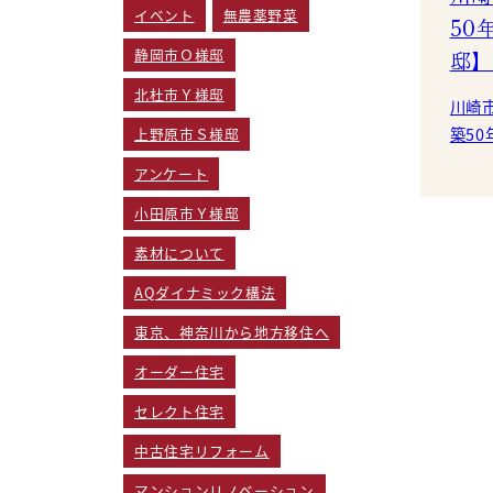
イベント
無農薬野菜
50
静岡市Ｏ様邸
邸】
北杜市Ｙ様邸
川崎
築5
上野原市Ｓ様邸
います。 いよいよ、仕
アンケート
りました。 2階の
小田原市Ｙ様邸
ま
素材について
AQダイナミック構法
東京、神奈川から地方移住へ
オーダー住宅
セレクト住宅
中古住宅リフォーム
マンションリノベーション