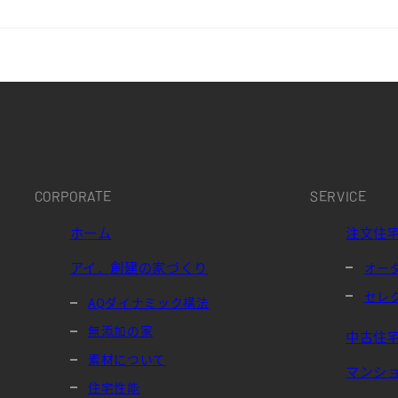
CORPORATE
SERVICE
ホーム
注文住
アイ．創建の家づくり
オー
セレ
AQダイナミック構法
無添加の家
中古住
素材について
マンシ
住宅性能