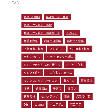
TAG
熱海市O様邸
無添加住宅 農園
熱海 注文住宅 階段
横浜 注文住宅 無添加住宅
イベント
無農薬野菜
静岡市Ｏ様邸
北杜市Ｙ様邸
上野原市Ｓ様邸
アンケート
小田原市Ｙ様邸
素材について
AQダイナミック構法
東京、神奈川から地方移住へ
オーダー住宅
セレクト住宅
中古住宅リフォーム
マンションリノベーション
職人さん
温熱環境
収納
建築探訪
子育て
間取り
天然素材
センスアップ
耐震
無添加住宅
DIY
solana
ポコアポコ
着工予定